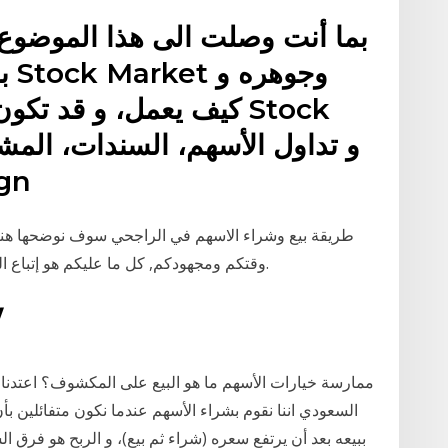
بما أنت وصلت الى هذا الموضوع 
بم
كيف يعمل، و قد تكون هذ
الإستثما
طريقة بيع وشراء الاسهم في الراجحي سوف نوضحها هنا ب
وقتكم ومجهودكم, كل ما عليكم هو إتباع الخطوات التي سوف نوضحها وسيتم التداول بنجاح.
7‏‏/10
السعودي اننا نقوم بشراء الأسهم عندما نكون متفائلين 
ببيعه بعد أن يرتفع سعره (شراء ثم بيع)، و الربح هو فرق ال