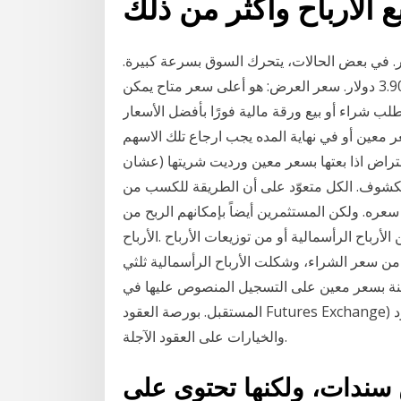
رك السوق ببطء، يتم بيع الاسهم بسعر 4 دولار. في بعض الحالات، يتحرك السوق بسرعة كبيرة.
يمكن بعد ذلك بيع اسهمك بسعر أقل، على سبيل المثال 3.90 دولار. سعر العرض: هو أعلى سعر متاح يمكن
لب شراء أو بيع ورقة مالية فورًا بأفضل الأسعار
ر معين أو في نهاية المده يجب ارجاع تلك الاسهم
قتراض اذا بعتها بسعر معين ورديت شريتها (عشان
مكشوف. الكل متعوّد على أن الطريقة للكسب من
سعره. ولكن المستثمرين أيضاً بإمكانهم الربح من
أرباح الرأسمالية أو من توزيعات الأرباح .الأرباح
 من سعر الشراء، وشكلت الأرباح الرأسمالية ثلثي
معينة بسعر معين على التسجيل المنصوص عليها في
المستقبل. بورصة العقود Futures Exchange) سوق صرف حيث يلتقي المشترين والبائعين لتجارة العقود
والخيارات على العقود الآجلة.
سندات، ولكنها تحتوى على