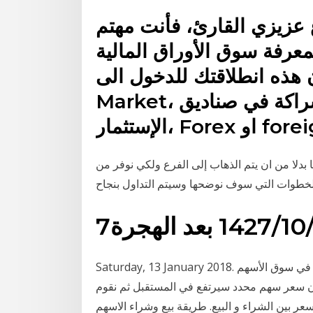
عزيزي القارئ، فأنت مهتم
عرفة سوق الأوراق المالية Stock Market وجوهره و
ه انطلاقتك للدخول الى Stock
Market، و تداول الأسهم، السندات، المشراكة في صناديق
ر، Forex او foreign
دلا من ان يتم الذهاب إلى الفرع ولكي نوفر من
‏‏/1427 بعد الهجرة
Saturday, 13 January 2018. ممارسة خيارات الأسهم ما هو البيع على المكشوف؟ اعتدنا في سوق الأسهم
بأن سعر سهم محدد سيرتفع في المستقبل ثم نقوم
سعر بين الشراء و البيع. طريقة بيع وشراء الاسهم