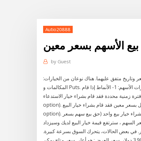
Autio20888
بيع الأسهم بسعر معين
by
Guest
ر وتاريخ متفق عليهما. هناك نوعان من الخيارات:
المكالمات و Puts. عقد واحد يمثل 100 سهم من الأسهم الأساسية. مفهوم خيارات الأسهم: 1- الأنماط إذا قام
منية محددة فقد قام بشراء خيار الاستدعاء (call
option). وعلى العكس إذا قام بشراء حق بيع أحد الأصول بسعر معين فقد قام بشراء خيار البيع (put
option). وبالمثل ، عندما تعتقد أن سعر السهم سينخفض لاحقًا ، قم بشراء خيار بيع واحد (حق بيع سهم بسعر
السهم ، سترتفع قيمة خيار البيع لديك وسيزداد
رك السوق ببطء، يتم بيع الاسهم بسعر 4 دولار. في بعض الحالات، يتحرك السوق بسرعة كبيرة.
يمكن بعد ذلك بيع اسهمك بسعر أقل، على سبيل المثال 3.90 دولار. سعر العرض: هو أعلى سعر متاح يمكن