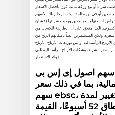
لب شراء أو بيع ورقة مالية فورًا بأفضل الأسعار
ر معين أو في نهاية المده يجب ارجاع تلك الاسهم
قتراض اذا بعتها بسعر معين ورديت شريتها (عشان
مكشوف. الكل متعوّد على أن الطريقة للكسب من
سعره. ولكن المستثمرين أيضاً بإمكانهم الربح من
أرباح الرأسمالية أو من توزيعات الأرباح .الأرباح
 من سعر الشراء، وشكلت الأرباح الرأسمالية ثلثي
عوائد الاستثمار
ل سهم اصول إى إس بى
مالية، بما في ذلك سعر
سهم ebsc، الإغلاق السابق، الحجم، التغيير لمدة
عام، النطاق اليومي، نطاق 52 أسبوعًا، القيمة