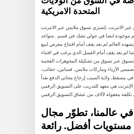
عروضه في السوق من الولايات
المتحدة الامريكية
عبر الانترنت ،إشتري تسوق ملابس عبر الانترنت
نيم موجودة ايضا في جولي تشك في قسم . متواجد
 يشهده العالم لم يعد يقف أمام افتتاح معرض لبيع
 لم يعد يقف أمام العميل الذي يرغب في اقتناء
لتسوق عبر تسوق من تشكيلة المجوهرات الفخمة
صممي الأزياء وماركات ملابس، فساتين، حقائب،
 مسقط, ولاية السيب إرجاع مجاني الدفع نقداً
ي معهد للتدريب على التسويق الرقمي iso9001: 2015 ، والذي حصل على
 في عالمنا، تطوّر مجال
غ مستويات أفضل. رائعة