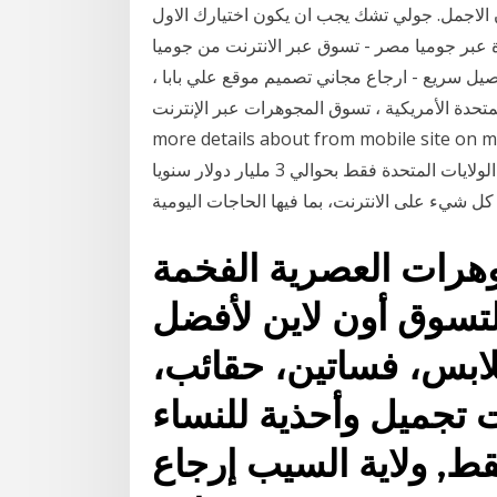
ن الاجمل. جولي تشك يجب ان يكون اختيارك الاول
عبر جوميا مصر - تسوق عبر الانترنت من جوميا
 سريع - ارجاع مجاني تصميم موقع علي بابا ،
 الأمريكية ، تسوق المجوهرات عبر الإنترنت, You can get
more details about from mobile (على سبيل المثال، يقدر حجم مبيعات
المجوهرات عبر الإنترنت في الولايات المتحدة فقط بحوالي 3 مليار دولار سنويا.) أما اليوم، فالمستهلك يشتري
هرات العصرية الفخمة
لتسوق أون لاين لأفضل
ابس، فساتين، حقائب،
جميل وأحذية للنساء
, ولاية السيب إرجاع