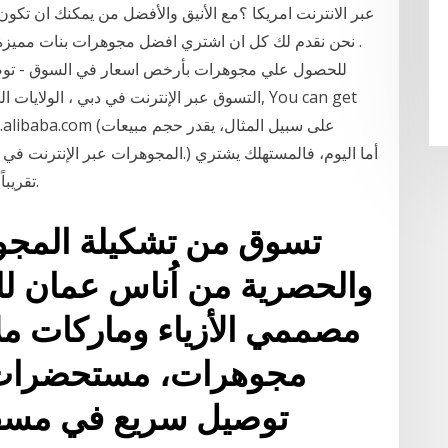
عبر الانترنت امريكا ؟مع الأنيق والأفضل من يمكنك ان تكو
. نحن نقدم لك كل ان اشتري افضل مجوهرات بنات مميزة 
للحصول علي مجوهرات بأرخص اسعار في السوق - توصيل
التسوق عبر الإنترنت في دبي ، الولايات المتحدة
 site on m.alibaba.com
تقريباً كل شيء على الانترنت، بما فيها الحاجات اليومية.
تسوق من تشكيلة المجو
والحصرية من اُناس عمان ل
مصممي الأزياء وماركات مل
مجوهرات، مستحضرات ت
توصيل سريع في مسقط