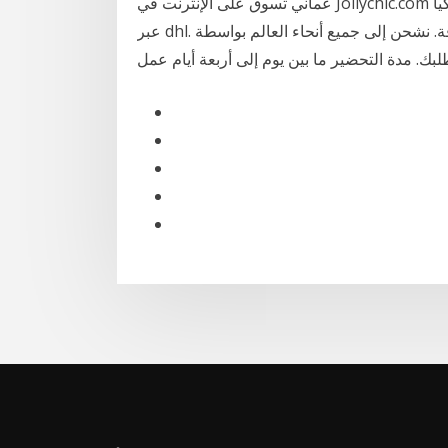
عماني تسوق على الإنترنت في Jollychic.com اليوم الدفع عند الاستلام يتم شحن جميع الطلبات من تركيا
عبر dhl. يسعدنا العمل مع شركة شحن معروفة. نشحن إلى جميع أنحاء العالم بواسطة dhl وسنبلغ رقم التتبع