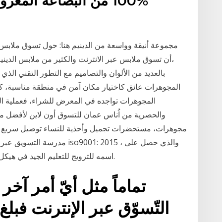
%100 من البضاعة الم
مجموعة أنيقة وواسعة من الدينيم هنا: حول تسوق ملابس 
،أن تسوق ملابس عبر الانترنت والكثير من ملابس الدي
بالعديد من الألوان والتصاميم مع التطور التقني الذي
المجوهرات عائق كاختيار مكان آمن في منطقة مناسبة، كما
المجوهرات تواجده في المعرض للشراء، فعملية ا
والحصرية من اُناس عمان للتسوق أون لاين لأفضل م
مجوهرات، مستحضرات تجميل وأحذية للنساء توصيل سريع في
مدرسة التسويق عبر الإنترنت ه
اسمه للترويج للتعليم الجيد في هيكل تكلفة معقولة لآلاف من عشاق التسويق الرقمي.
تماماً مثل أيّ أمر آخر
التّسوّق عبر الإنترنت فبل