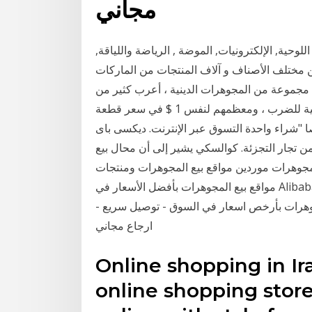
مجاني
وحية, الإلكترونيات, الموضة , الرياضة واللياقة,
من مختلف الأصناف و آلاف المنتجات من الماركات
ضا مجموعة من المجوهرات الدينية ، أعرب كثير من
الأحيان ، ولكن في بعض الحالات مع الايقونية المسيحية للضرب ، ومعظمهم لنفس 1 $ في سعر قطعة
واحدة التسوق عبر الإنترنت. ديكسى باى dixipay. الأميرة المدللة تبيع المجوهرات منتصف
من تجار التجزئة. كوالسكي يشير إلى أن محال بيع
مجوهرات موردين مواقع بيع المجوهرات ومنتجات
مواقع بيع المجوهرات بأفضل الأسعار في Alibaba.com اشتري افضل مجوهرات بنات مميزة عبر جوميا
هرات بأرخص اسعار في السوق - توصيل سريع -
ارجاع مجاني
Online shopping in Ir
online shopping stor