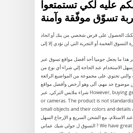
كم عليه لكي تستمتعوا
يمكنك الحصول على قرض شخصي من بنك أو اتحاد
ة التسوق الفخمة أو التجربة التي لن تؤدي إلا إلى
 هذا ما يجعل جوميا أحد أفضل مواقع تسوق عبر
سهل الاستخدام عند الحاجة إلي شراء أي نوع من
ومة والتي تحتوي على مجموعة من المواضيع الرائعة
عن موضوع جد مهم، ألى وهو أرخص وأفضل مواقع
شراء ملابس التركي, عبر However, buying gemstones online is a bit riskier than buying books
or cameras. The product is not standardiz
small objects and their colors a. تسوق منتجاتك المفضلة
عند الاستلام، مع الشحن السريع و الإرجاع السهل
التسوق ل جولي شيك عماني ? We have great 2018 جولي شيك عماني التخفيضات. إشتري جولي شيك