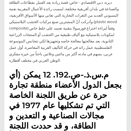
ديرة، دبي الاقتصادي - خاص: قصة ريادة بعد العمل بقطاعات الطاقة
والصناعة في بلدان أفريقية مختلفة، لمست رائدة الأعمال المغربية نعمة
البسيوني العديد من الثغرات التجارية التي تعاني منها الأسواق الأفريقية،
وأدركت أنّ المشترين صنع مركبات الخشب البلاستيكي (plastic wood
composite) وفقاً لبراءة اختراع فورميولا بتقنية تعتمد على خلط خاص
لمكونات بلاستيكية مع ألياف طبيعية من الخشب أو المنتجات الزراعية
الثانوية، بعد معالجتها معالجة خاصه وتجهيزها لكي تتجانس الموسوعة
الفلسطينية عمل رائد في حركة التأليف العربية المعاصرة. أول عمل
عربي، يسهم في مادته أكثر من مائتين وثلاثين باحثاً من خيرة مفكري
الوطن العربي في مختلف أقطاره.
م.س.ذ.-ص.192. 12 يمكن (أي
بجعل الدول الأعضاء منطقة تجارة
حرة عن طريق اللجنة الخاصة
التي تم تشكليها عام 1977 في
مجالات الصناعية و التعدين و
الطاقة، و قد حددت اللجنة