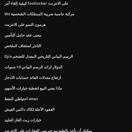
كيفية إلغاء أمر footlocker على الانترنت
Wv مركبة حاسبة ضريبة الممتلكات الشخصية
هرمون النمو على الانترنت
معنى عقد حامل التأمين
التاجر استئناف الملخص
Djia الرسم البياني التاريخي المعدل للتضخم
الدولار لراند الرسم البياني 10 سنوات
ارتفاع معدلات العائد حسابات الادخار
ماذا يعني البيع لتغطية خيارات الأسهم
احتياطي النفط anwr
العقود الآجلة لكاك داكس العيش
خيارات زيت الغاز الجليد
يمكنك أن تأخذ بالطبع نيو جيرسي العقارات على الانترنت