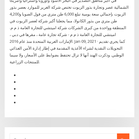
في أكبر مناطق التصدير في البحر الأسود وأوروبا وأستراليا وأمريكا
الشمالية عصر وتجارة بذور الزيوت تختص شركة الغرير للموارد بعصر بذور
الزيوت بإجمالي سعة يومية تبلغ 6,000 طن متري من فول الصويا و4,200
طن متري من بذور الكانولا، مما يجعلنا أكبر شركة لعصر الزيوت في
المنطقة وواحدة من كبرى الشركات شركة اميتشي للتجارة العامة ذ م م.
اميتشي للتجارة العامة ذ م م - شركة تجارة عامة ، مقرها في دبي ،
الإمارات العربية المتحدة منذ عام 2016. Jan 09, 2021 · كما يجري تقديم
التحويلات النقدية لشراء الأغذية المقدمة في إطار إدارة الأمن الغذائي
الوطني. وذكرت الهند أنها لا تزال تحتفظ بضوابط على الأسعار، ولا سيما
للمنتجات الزراعية.