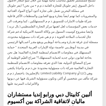
تسمح للمستثمر تحقيق مكاسب مالية مهمة من خلال تنبؤ أسعار الأصول
داخل السوق. إيفر جلوبال للتجارة العامة ذ.م.م + من نحن؟ ايفر جلوبال
في مملكة البحرين تعمل على تجارة أجود أنواع المواد الغذائية
والمشروبات كما تهتم ايضاً بتجارة وبيع الصابون والمنظفات الأكثر فاعلية
شركة طيبات الامارات للتسويق ذ م م المستهلكين ، كما وتعرفت الى
خدمات بعض المؤسسات لعل اهمها مركز التجارة الفلسطيني ( بال تريد )
وايضا مشروع كومبيت الممول من وكالة التنمية الامريكية لدعم شركة
جال لخدمات الملاحة الجوية ذ م م هي شركة ذات مسؤولية محدودة،
مسجلة لدى غرفة تجــارة وصــناعة أبوظـبي ويقع مقـر أعمــالها الرئيسي
في مدينة أبوظــبي عاصمة دولة الإمارات العربية المتحدة. ” حماية
المستهلك في مفاوضات الانضمام لمنظمة التجارة العالمية؛ هل نحن
بحاجة لقانون دولي جديد لحماية المستهلك؟” صراع القيّم الوطنية أم
صراع المصالح الدولية، هذا الذي تعرفه مفاوضات الانضمام للمنظمة
التجارة العالمية شركة ذات مسؤولية محدودة: ش.ذ.م.م. وأحيانا يكتفى
باختصار ذ.م.م. (بالإنجليزية: Limited Liability Company أو LLC) وهي
شركة تتألف من شخصين أو أكثر، وتكون مسؤولية الشريك فيها عن ديونها
والالتزامات المترتبة عليها
ألبين كابيتال دبي ورابو إنديا مستشاران
ماليان لاتفاقية الشراكة بين أكسيوم