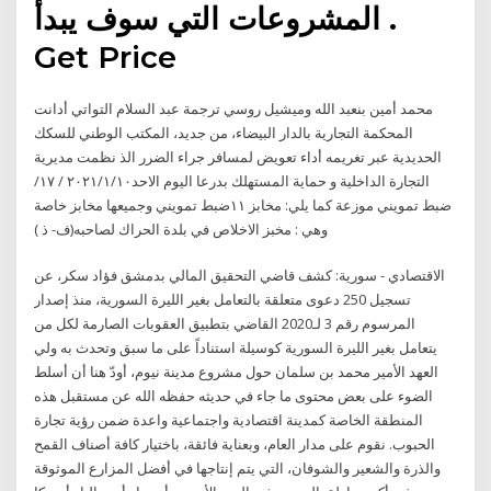
المشروعات التي سوف يبدأ .
Get Price
محمد أمين بنعبد الله وميشيل روسي ترجمة عبد السلام التواتي أدانت
المحكمة التجارية بالدار البيضاء، من جديد، المكتب الوطني للسكك
الحديدية عبر تغريمه أداء تعويض لمسافر جراء الضرر الذ نظمت مديرية
التجارة الداخلية و حماية المستهلك بدرعا اليوم الاحد٢٠٢١/١/١٠ / ١٧/
ضبط تمويني موزعة كما يلي: مخابز ١١ضبط تمويني وجميعها مخابز خاصة
وهي : مخبز الاخلاص في بلدة الحراك لصاحبه(ف- ذ )
الاقتصادي - سورية: كشف قاضي التحقيق المالي بدمشق فؤاد سكر، عن
تسجيل 250 دعوى متعلقة بالتعامل بغير الليرة السورية، منذ إصدار
المرسوم رقم 3 لـ2020 القاضي بتطبيق العقوبات الصارمة لكل من
يتعامل بغير الليرة السورية كوسيلة استناداً على ما سبق وتحدث به ولي
العهد الأمير محمد بن سلمان حول مشروع مدينة نيوم، أودّ هنا أن أسلط
الضوء على بعض محتوى ما جاء في حديثه حفظه الله عن مستقبل هذه
المنطقة الخاصة كمدينة اقتصادية واجتماعية واعدة ضمن رؤية تجارة
الحبوب. نقوم على مدار العام، وبعناية فائقة، باختيار كافة أصناف القمح
والذرة والشعير والشوفان، التي يتم إنتاجها في أفضل المزارع الموثوقة