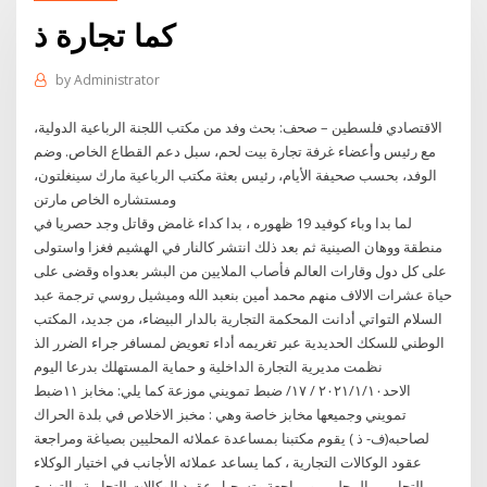
كما تجارة ذ
by
Administrator
الاقتصادي فلسطين – صحف: بحث وفد من مكتب اللجنة الرباعية الدولية،
مع رئيس وأعضاء غرفة تجارة بيت لحم، سبل دعم القطاع الخاص. وضم
الوفد، بحسب صحيفة الأيام، رئيس بعثة مكتب الرباعية مارك سينغلتون،
ومستشاره الخاص مارتن
لما بدا وباء كوفيد 19 ظهوره ، بدا كداء غامض وقاتل وجد حصريا في
منطقة ووهان الصينية ثم بعد ذلك انتشر كالنار في الهشيم فغزا واستولى
على كل دول وقارات العالم فأصاب الملايين من البشر بعدواه وقضى على
حياة عشرات الالاف منهم محمد أمين بنعبد الله وميشيل روسي ترجمة عبد
السلام التواتي أدانت المحكمة التجارية بالدار البيضاء، من جديد، المكتب
الوطني للسكك الحديدية عبر تغريمه أداء تعويض لمسافر جراء الضرر الذ
نظمت مديرية التجارة الداخلية و حماية المستهلك بدرعا اليوم
الاحد٢٠٢١/١/١٠ / ١٧/ ضبط تمويني موزعة كما يلي: مخابز ١١ضبط
تمويني وجميعها مخابز خاصة وهي : مخبز الاخلاص في بلدة الحراك
لصاحبه(ف- ذ ) يقوم مكتبنا بمساعدة عملائه المحليين بصياغة ومراجعة
عقود الوكالات التجارية ، كما يساعد عملائه الأجانب في اختيار الوكلاء
التجاريين المحليين ومراجعة وتسجيل عقود الوكالات التجارية والتوزيع