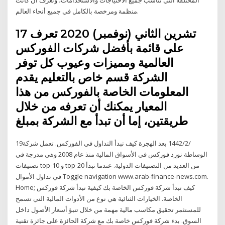
منظمة ومرخصة بالكامل في جميع أنحاء العالم.
17 تشرين الثاني (نوفمبر) 2020 تعرف
على قائمة بأفضل شركات الفوركس
العالمية ومميزات وعيوب كل توفر
الشركة قسم خاص بالتعليم يقدم
المعلومات الخاصة بالفوركس من هذا
المعيار يمكنك أن تعرفه من خلال
طريقتين، إما أن تبدأ مع الشركة بمبلغ
19‏‏/2‏‏/1442 بعد الهجرة كيف تبدأ التداول في الفوركس. تعمل شركة
الوساطة نورد فوركس في الأسواق المالية منذ عام 2008 وهي مدرجة في
تصنيفات top-10 و top-20 من العديد من التصنيفات الدولية. عندما تبدأ
في تداول الأموال Toggle navigation www.arab-finance-news.com.
Home; كيف تبدأ شركة فوركس الخاصة بك كيفية تبدأ شركة فوركس
الخاصة. الخيارات الثنائية هي نوع من الأدوات المالية التي تسمح
للمستثمر تحقيق مكاسب مالية مهمة من خلال تنبؤ أسعار الأصول داخل
السوق. بدء شركة فوركس خاصة بك مع شركة الحائزة على جائزة تقنية