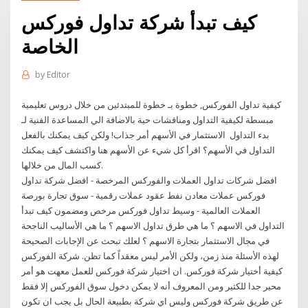
كيف تبدأ شركة تداول فوركس
الخاصة
by
Editor
كيفية تداول الفوركس, خطوة بـ خطوة للمبتدئين من خلال دروس تعليمية
مبسطة لكيفية التداول ومناقشات حية بالاضافة الي المساعدة الفنية لـ
بدء التداول ️ الاستثمار في الأسهم أمر جذاب! ولكن كيف يمكنك بالفعل
التداول في الأسهم؟ اقرأ كل شيء عن الأسهم هنا واكتشف كيف يمكنك
كسب المال من خلالها.
افضل شركات تداول العملات والفوركس المرخصة - افضل شركة تداول
فوركس عملات معادن نفط عقود عملات رقمية - سوق تجارة بورصة
العملات العالمية - وسيط تداول فوركس مرخص ومضمون كيف تبدأ
التداول في الاسهم ؟ ما هي طرق تداول الاسهم ؟ ما هي الأساليب الناجحة
في مجال الاستثمار بتجارة الاسهم ؟ لعلك تبحث عن الإجابات الصحيحة
لهذه الأسئلة منذ زمن، ولكن الأمر ليس معقداً كما تظن. شركة الفوركس
كيفية أختيار شركة فوركس. ان اختيار شركة فوركس للعمل معهت هو أمر
محير جدا للكثير ومن المعروف أنه لا يمكن دخول سوق الفوركس إلا فقط
عن طريق شركة فوركس وليس اي شركة بطبيعة الحال بل يجب ان تكون