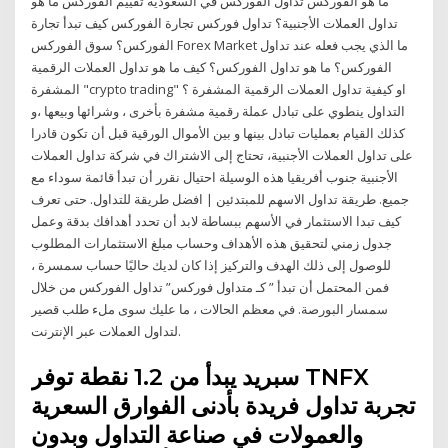
ما هو الفوركس تداول الفوركس في السعودية تقييم الفوركس ما هو
تداول العملات الأجنبية؟ تداول فوركس تجارة الفوركس كيف تبدأ تجارة
الفوركس؟ سوق الفوركس Forex Market ما الذي يجب فعله عند تداول
الفوركس؟ ما هو تداول الفوركس؟ كيف ما هو تداول العملات الرقمية
المشفرة "crypto trading" او كيفية تداول العملات الرقمية المشفرة ؟
التداول ينطوي على تبادل عملة رقمية مشفرة بأخرى ، وشرائها وبيعها ،و
كذلك القيام بعمليات تبادل بينها و بين الأموال الورقية قبل أن تكون قادرا
على تداول العملات الأجنبية، تحتاج إلى الاشتراك في شركة تداول العملات
الأجنبية جنوب أفريقيا هذه الوسيلة احتيال نقرر أن تبدأ قائمة سوداء مع
جميع. طريقة تداول الاسهم للمبتدئين | افضل طريقة للتداول. حتى تعرف
كيف تبدا الاستثمار في الأسهم ببساطة لابد أن تحدد أهدافك بدقة وعمل
جدول زمني لتحقيق هذه الأهداف وحساب مبلغ الاستثمارات المطلوب
للوصول إلى ذلك الهدف والتركيز إذا كان لديك حاليًا حساب سمسرة ،
فمن المحتمل أن تبدأ ” كـ متداول فوركس” تداول الفوركس من خلال
سمسار البورصة. في معظم الحالات ، ما عليك سوى ملء طلب قصير
لتداول العملات عبر الإنترنت.
سبريد يبدأ من 1.2 نقطة توفر TNFX
تجربة تداول فريدة بأدنى الفوارق السعرية
والعمولات في صناعة التداول وبدون