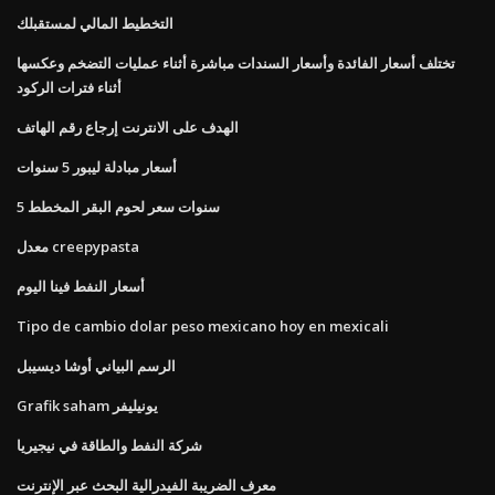
التخطيط المالي لمستقبلك
تختلف أسعار الفائدة وأسعار السندات مباشرة أثناء عمليات التضخم وعكسها
أثناء فترات الركود
الهدف على الانترنت إرجاع رقم الهاتف
أسعار مبادلة ليبور 5 سنوات
5 سنوات سعر لحوم البقر المخطط
معدل creepypasta
أسعار النفط فينا اليوم
Tipo de cambio dolar peso mexicano hoy en mexicali
الرسم البياني أوشا ديسيبل
Grafik saham يونيليفر
شركة النفط والطاقة في نيجيريا
معرف الضريبة الفيدرالية البحث عبر الإنترنت