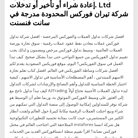
إعادة شراء أو تأخير أو تدخلات. Ltd
شركة تيران فوركس المحدودة مدرجة في
سانت فنسنت
افضل شركات تداول العملات والفوركس المرخصة - افضل شركة تداول
فوركس عملات معادن نفط عقود عملات رقمية - سوق تجارة بورصة
العملات العالمية - وسيط تداول فوركس مرخص ومضمون و لذلك يجب
تقييم تداول الفوريكس من جميع النواحي حتى تبدأ بشكل صحيح. كيف تبدأ
العمل في سوق الفوريكس؟ اليوم، موقع فوريكس السعودية يقدم لكم
أفضل شركات وساطة الفوريكس في العالم. افضل كتاب تعلم تجارة
الاسهم للمبتدئين ، أهم المصطلحات الأساسية في تداول الاسهم ، كيفية
اختيار الخطة المناسبة للتداول وأهم النصائح والإرشادات لشركات التداول
كيف تبدأ تداول ناجح مع A3Trading. لبدء تداول العملات الأجنبية تحتاج أولاً
إلى العثور على وسيط الفوركس الموثوق به، وربما تعلم أن الوسيط هو
شركة توفر للمتداولين إمكانية الوصول إلى منصة التداول التي تمكنهم من
شراء وبيع احتلت العملات الرقمية مكانةً كبيرةً حول العالم ولفتت أنظار
الكثير من المستثمرين، حيث كانت بمثابة تجسيد للتطورات التكنولوجية
المتلاحقة التي اجتاحت العالم في مختل instaforex هل شركة انستا
فوركس نصابة؟ اقرأ تقييم منصّة انستافوركس العديد من الخدمات
المختلفة التي تناسب جميع الاحتياجات والاستخدامات، وتعرف ان كانت