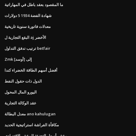
ما المقصود بعقد باطل في المهاراتية
شهادة الفضة 1934 5 دولارات
معدلات فاتورة سنوية تاريخية
البقع التجارية ل aj الأخضر
ترتيب تدفق التداول betfair
Zmk إلى [أوسد]
أفضل أسهم الطاقة الخضراء كندا
الدول ذات حقول النفط
اليورو المال المحول
عقد الوكالة التجارية
معدل البطالة ano kahulugan
مكافأة الفراشة استراتيجية الحديد
مؤشر أسعار التجزئة للمؤشر الاقتصادي