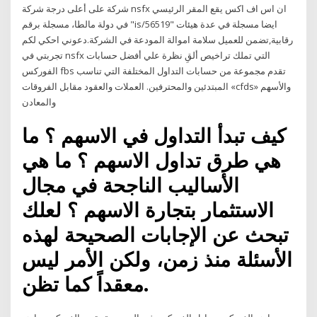
شركة على أعلى درجة شركة nsfx ان اس اف اكس يقع المقر الرئيسي
في دولة مالطا، مسجلة برقم "is/56519" ايضا مسجلة في عدة هيئات
رقابية,تضمن للعميل سلامة اموالة المودعة في الشركة.دعوني احكي لكم
تجربتي في nsfx التي تملك تراخيص ألقِ نظرة علي أفضل حسابات
الفوركس fbs تقدم مجموعة من حسابات التداول المختلفة التي تناسب
المبتدئين والمحترفين. العملات والعقود مقابل الفروقات «cfds» والأسهم
والمعادن
كيف تبدأ التداول في الاسهم ؟ ما
هي طرق تداول الاسهم ؟ ما هي
الأساليب الناجحة في مجال
الاستثمار بتجارة الاسهم ؟ لعلك
تبحث عن الإجابات الصحيحة لهذه
الأسئلة منذ زمن، ولكن الأمر ليس
معقداً كما تظن.