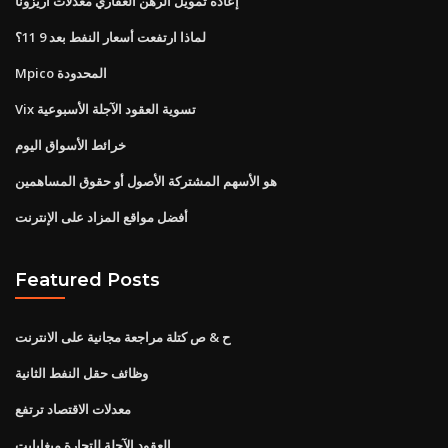
إعادة تمويل الرهن العقاري معدلات أريزونا
لماذا ارتفعت أسعار النفط بعد 9 11؟
Mpico المحدودة
Vix تسوية العقود الآجلة الأسبوعية
خرائط الأسواق اليوم
هو الأسهم المشتركة الأصول أو حقوق المساهمين
أفضل مواقع المزاد على الإنترنت
Featured Posts
ح & ص كتلة مراجعة مجانية على الانترنت
وظائف حقل النفط الثانية
معدلات الاقتصاد ترتفع
العقود الآجلة للتجارة ميغابايت