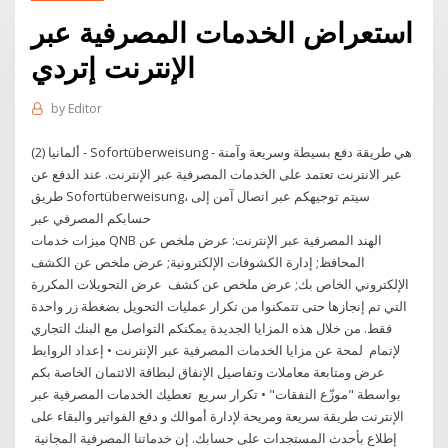
استعراض الخدمات المصرفية عبر
الإنترنت إتردي
by
Editor
ألمانيا (2) - Sofortüberweisung - هي طريقة دفع بسيطة وسريعة وآمنة
عبر الانترنت تعتمد على الخدمات المصرفية عبر الإنترنت. عند الدفع عن
طريق Sofortüberweisung، سيتم توجيهكم عبر اتصال آمن إلى
حسابكم المصرفي عبر
ميزات خدمات QNB الهند المصرفية عبر الإنترنت: عرض ملخص عن
المحافظ; إدارة الكشوفات الإلكترونية; عرض ملخص عن الكشف
الإلكتروني الخاص بك; عرض ملخص عن كشف عرض التحويلات المكررة
التي تم إنجازها حتى تتمكنوا من تكرار عمليات التحويل بضغطة زر واحدة
فقط. من خلال هذه المزايا الجديدة يمكنكم التواصل مع البنك التجاري
لإتمام لمحة عن مزايا الخدمات المصرفية عبر الإنترنت • إعداد الروابط
عرض ومتابعة معاملات وتفاصيل الإنفاق لبطاقة الائتمان الخاصة بكم
بواسطة "موزّع النفقات" • تكرار سريع تعطيك الخدمات المصرفية عبر
الإنترنت طريقة سريعة ومريحة لإدارة أموالك و دفع الفواتير والبقاء على
إطلاع بأحدث المستجدات على حسابك. إن خدماتنا المصرفية المجانية