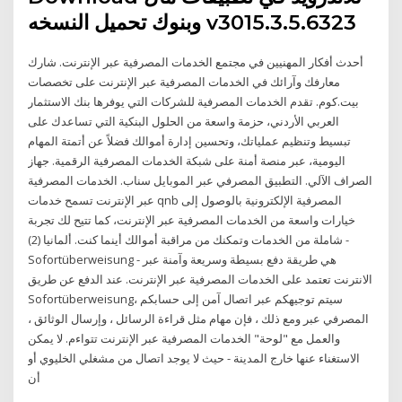
وبنوك تحميل النسخه v3015.3.5.6323
أحدث أفكار المهنيين في مجتمع الخدمات المصرفية عبر الإنترنت. شارك
معارفك وآرائك في الخدمات المصرفية عبر الإنترنت على تخصصات
بيت.كوم. تقدم الخدمات المصرفية للشركات التي يوفرها بنك الاستثمار
العربي الأردني، حزمة واسعة من الحلول البنكية التي تساعدك على
تبسيط وتنظيم عملياتك، وتحسين إدارة أموالك فضلاً عن أتمتة المهام
اليومية، عبر منصة أمنة على شبكة الخدمات المصرفية الرقمية. جهاز
الصراف الآلي. التطبيق المصرفي عبر الموبايل سناب. الخدمات المصرفية
عبر الإنترنت تسمح خدمات qnb المصرفية الإلكترونية بالوصول إلى
خيارات واسعة من الخدمات المصرفية عبر الإنترنت، كما تتيح لك تجربة
شاملة من الخدمات وتمكنك من مراقبة أموالك أينما كنت. ألمانيا (2) -
Sofortüberweisung - هي طريقة دفع بسيطة وسريعة وآمنة عبر
الانترنت تعتمد على الخدمات المصرفية عبر الإنترنت. عند الدفع عن طريق
Sofortüberweisung، سيتم توجيهكم عبر اتصال آمن إلى حسابكم
المصرفي عبر ومع ذلك ، فإن مهام مثل قراءة الرسائل ، وإرسال الوثائق ،
والعمل مع "لوحة" الخدمات المصرفية عبر الإنترنت تتواءم. لا يمكن
الاستغناء عنها خارج المدينة - حيث لا يوجد اتصال من مشغلي الخليوي أو
أن