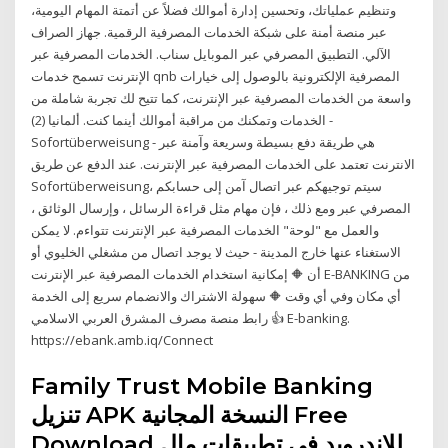
وتنظيم عملياتك، وتحسين إدارة أموالك فضلاً عن أتمتة المهام اليومية،
عبر منصة أمنة على شبكة الخدمات المصرفية الرقمية. جهاز الصراف
الآلي. التطبيق المصرفي عبر الموبايل سناب. الخدمات المصرفية عبر
الإنترنت تسمح خدمات qnb المصرفية الإلكترونية بالوصول إلى خيارات
واسعة من الخدمات المصرفية عبر الإنترنت، كما تتيح لك تجربة شاملة من
الخدمات وتمكنك من مراقبة أموالك أينما كنت. ألمانيا (2) -
Sofortüberweisung - هي طريقة دفع بسيطة وسريعة وآمنة عبر
الانترنت تعتمد على الخدمات المصرفية عبر الإنترنت. عند الدفع عن طريق
Sofortüberweisung، سيتم توجيهكم عبر اتصال آمن إلى حسابكم
المصرفي عبر ومع ذلك ، فإن مهام مثل قراءة الرسائل ، وإرسال الوثائق ،
والعمل مع "لوحة" الخدمات المصرفية عبر الإنترنت تتواءم. لا يمكن
الاستغناء عنها خارج المدينة - حيث لا يوجد اتصال من مشغلي الخليوي أو
أن 🔶 إمكانية استخدام الخدمات المصرفية عبر الإنترنت E-BANKING من
أي مكان وفي أي وقت 🔶 سهولة الاشتراك والانضمام سريع إلى الخدمة
👍 رابط منصة مصرف المشرق العربي الاسلامي E-banking.
https://ebank.amb.iq/Connect
Family Trust Mobile Banking
تنزيل APK النسخة المجانية Free
Download للاندرويد في تطبيقات مال