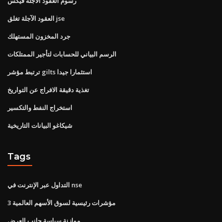
رسوم العقود الآجلة فيكس
العقود الآجلة تغلق jse
جرد المخزون المستهلك
الرسم البياني للحسابات لتأجير الممتلكات
ترتبط مؤشر gilts استثمارا جيدا
تغذية دقيقة الافراج عن التواريخ
استخراج النفط والتكسير
شيكاغو البيانات التاريخية
Tags
التداول عبر الإنترنت في nse
3 مؤشرات رئيسية لسوق الأسهم العالمية
موازنة سياسة جانب العرض