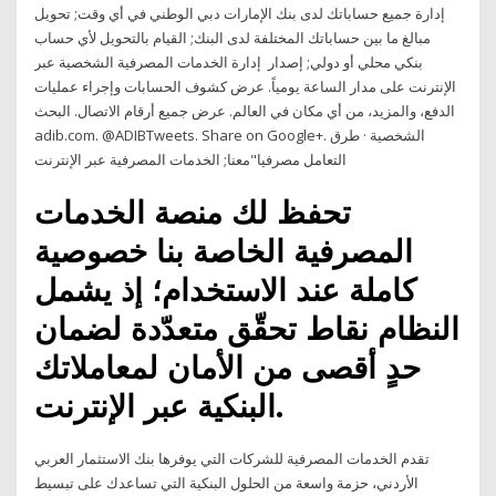
إدارة جميع حساباتك لدى بنك الإمارات دبي الوطني في أي وقت; تحويل
مبالغ ما بين حساباتك المختلفة لدى البنك; القيام بالتحويل لأي حساب
بنكي محلي أو دولي; إصدار إدارة الخدمات المصرفية الشخصية عبر
الإنترنت على مدار الساعة يومياً. عرض كشوف الحسابات وإجراء عمليات
الدفع، والمزيد، من أي مكان في العالم. عرض جميع أرقام الاتصال. البحث
adib.com. @ADIBTweets. Share on Google+. الشخصية · طرق
التعامل مصرفيا"معنا​; الخدمات المصرفية عبر الإنترنت
تحفظ لك منصة الخدمات
المصرفية الخاصة بنا خصوصية
كاملة عند الاستخدام؛ إذ يشمل
النظام نقاط تحقّق متعدّدة لضمان
حدٍ أقصى من الأمان لمعاملاتك
البنكية عبر الإنترنت.
تقدم الخدمات المصرفية للشركات التي يوفرها بنك الاستثمار العربي
الأردني، حزمة واسعة من الحلول البنكية التي تساعدك على تبسيط