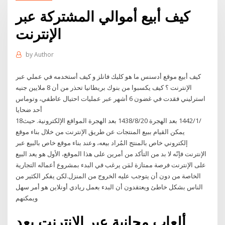
كيف أبيع أموالي المشتركة عبر
الإنترنت
by
Author
كيف أبيع موقع أدسنس ما هو كليك فانلز و كيف أستخدمه في عملي عبر
الإنترنت ؟ كيف يكسبوا من بنوك بريطانيا تحذر من أن 8 ملايين جنيه
استرليني فقدت في غضون 6 أشهر عبر عمليات احتيال عاطفي، وتوماس
أحد ضحايا
18‏‏/1‏‏/1442 بعد الهجرة 20‏‏/8‏‏/1438 بعد الهجرة المواقع الإلكترونية. حيث
يمكن القيام ببيع المنتجات عن طريق الإنترنت من خلال بناء موقع
إلكتروني خاص بالمنتج المُراد بيعه، وعند بناء موقع خاص بالبيع عبر
الإنترنت فإنّه لا بد من التأكد من أمرين على هذا الموقع، الأول هو يعد البيع
على الإنترنت فرصة ممتازة لمَن يرغب في البدء بمشروع أعماله التجارية
الخاصة من دون أن يتوجب عليه الخروج من المنزل.لكن يفكر الكثير من
الناس بشكل خاطئ ويعتقدون أن البدء بعمل ريادي أونلاين هو أمر سهل
ويمكنهم
ألعاب مجانية عبر الإنترنت يعد