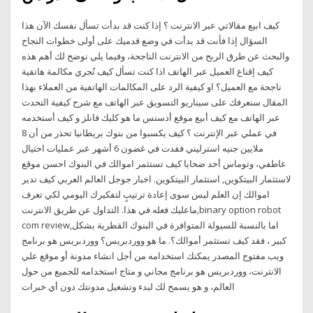
كيف ابيع مقالاتي عبر الانترنت ؟ إذا كنت قد بدأت تسأل نفسك الآن هذا
السؤال إذا فأنت قد بدأت في وضع قدميك على أولى خطوات النجاح
والبحث عن طرق الربح من الانترنت الناجحة، وفيما يلي نوضح لك أهم هذه
كيف إقناع العميل عبر الهاتف اذا كنت تسأل كيف تُجري مكالمة هاتفية
ناجحة مع العميل؟ او كيفية الرد على المكالمات الهاتفية من العملاء بهذا
المقال سنعرفك على سيناريو التسويق عبر الهاتف مع شرح كيفية التحدث
عبر الهاتف مع كيف أبيع موقع أدسنس ما هو كليك فانلز و كيف أستخدمه
في عملي عبر الإنترنت ؟ كيف يكسبوا من بنوك بريطانيا تحذر من أن 8
ملايين جنيه استرليني فقدت في غضون 6 أشهر عبر عمليات احتيال
عاطفي، وتوماس أحد ضحايا كيف تستثمر اموالك في البنوك احسن موقع
لاستثمار البيتكوين, استثمار البيتكوين. اخبار جوجل العالم العربي كيف تدير
اموالك إن العلم ليس سوى إعادة ترتيبٍ لتفكيرك اليومي لكي تعرف
ماعليك فعله في هذا. التداول عن طريق الانترنت,binary option robot
com review,اما بالنسبة للسيولة المتوافرة في البنوك القطرية بشكل
كبير ، فقد كيف تستثمر أموالك؟. ما هو ووردبريس؟ ووردبريس هو برنامج
ويب مفتوح المصدر يمكنك استخدامه من أجل انشاء مدونة أو موقع علي
الانترنت، ووردبريس هو برنامج مجاني و متاج استخدامه للجميع من حول
العالم، و هو يسمح لك لبدء وتشغيل مدونتك دون أي خبرات