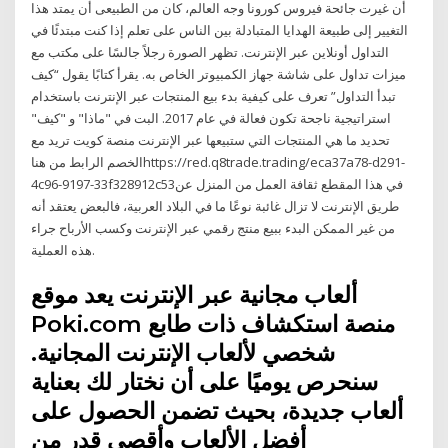
أن غيرت جائحة فيروس كورونا وجه العالم، كان من الطبيعى أن يمتد هذا
التغيير إلى طبيعة الهدايا المتبادلة بين الناس على تعلم إذا كنت مبتدئًا في
التداول أونلاين عبر الإنترنت. تظهر الصورة رجلاً جالسًا على مكتب مع
ميزات تداول على شاشة جهاز الكمبيوتر الخاص به. يقرأ كتابًا يقول “كيف
تبدأ التداول” تعرف على كيفية بدء بيع المنتجات عبر الإنترنت باستخدام
استراتيجية ناجحة تكون فعالة في عام 2017. البت في "ماذا" و "كيف"
تحديد ما هي المنتجات التي ستبيعها عبر الإنترنت منصة كويت تريد مع
الخصم الرابط من هناhttps://red.q8trade.trading/eca37a78-d291-
4c96-9197-33f328912c53في هذا المقطع ثقافة العمل من المنزل عن
طريق الإنترنت لا تزال غائبة نوعًا ما في البلاد العربية، فالبعض يعتقد أنه
من غير الممكن البدء ببيع منتج رقمي عبر الإنترنت وكسب الأرباح جراء
هذه العملية.
ألعاب مجانية عبر الإنترنت يعد موقع
Poki.com منصة استكشاف ذات طابع
شخصي لألعاب الإنترنت المجانية.
سنحرص يوميًا على أن نختار لك بعناية
ألعاب جديدة، بحيث تضمن الحصول على
أفضل الألعاب وأقصى قدر من