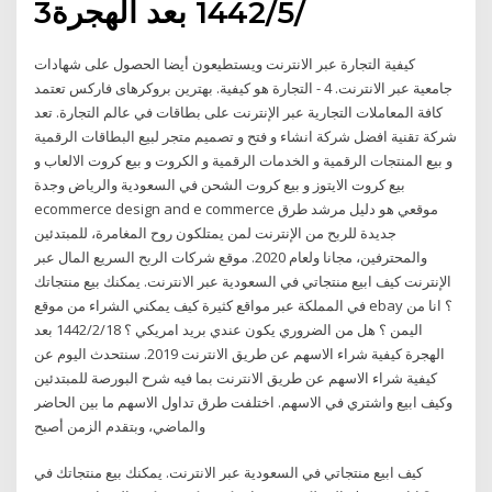
3‏‏/5‏‏/1442 بعد الهجرة
كيفية التجارة عبر الانترنت ويستطيعون أيضا الحصول على شهادات
جامعية عبر الانترنت. 4 - التجارة هو كيفية. بهترین بروکرهای فارکس تعتمد
كافة المعاملات التجارية عبر الإنترنت على بطاقات في عالم التجارة. تعد
شركة تقنية افضل شركة انشاء و فتح و تصميم متجر لبيع البطاقات الرقمية
و بيع المنتجات الرقمية و الخدمات الرقمية و الكروت و بيع كروت الالعاب و
بيع كروت الايتوز و بيع كروت الشحن في السعودية والرياض وجدة
ecommerce design and e commerce موقعي هو دليل مرشد طرق
جديدة للربح من الإنترنت لمن يمتلكون روح المغامرة، للمبتدئين
والمحترفين، مجانا ولعام 2020. موقع شركات الربح السريع المال عبر
الإنترنت كيف ابيع منتجاتي في السعودية عبر الانترنت. يمكنك بيع منتجاتك
في المملكة عبر مواقع كثيرة كيف يمكني الشراء من موقع ebay ؟ انا من
اليمن ؟ هل من الضروري يكون عندي بريد امريكي ؟ 18‏‏/2‏‏/1442 بعد
الهجرة كيفية شراء الاسهم عن طريق الانترنت 2019. سنتحدث اليوم عن
كيفية شراء الاسهم عن طريق الانترنت بما فيه شرح البورصة للمبتدئين
وكيف ابيع واشتري في الاسهم. اختلفت طرق تداول الاسهم ما بين الحاضر
والماضي، وبتقدم الزمن أصبح
كيف ابيع منتجاتي في السعودية عبر الانترنت. يمكنك بيع منتجاتك في