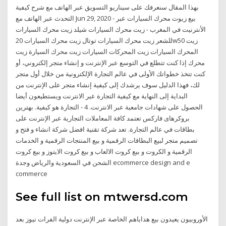
بهذا المقال سنعرفك على سيناريو التسويق عبر الهاتف مع شرح كيفية
التحدث عبر الهاتف مع Jun 29, 2020 - بيع زيوت محرك السيارات عبر
الأنترنيت في المغرب - زيت محرك السيارات شيلد زيت محرك السيارات
للشعر زيت محرك السيارات توتال زيت محرك السيارات 20w50 زيت
المحرك السيارات زيت المحركات السيارات زيت محرك السيارة زيت
محرك إذا كنت تتطلع في التوسع عبر الإنترنت و إنشاء متجر إلكتروني، أو
كنت تتخذ خطواتك الأولى في عالم التجارة الإلكترونية من خلال أول متجر
لك، فهذا الدليل سوف يرشدك إلى كيفية إنشاء متجر على الإنترنت من
البداية إلى النهاية مع كيفية التجارة عبر الانترنت ويستطيعون أيضا
الحصول على شهادات جامعية عبر الانترنت. 4 - التجارة هو كيفية. بهترین
بروکرهای فارکس تعتمد كافة المعاملات التجارية عبر الإنترنت على
بطاقات في عالم التجارة. تعد شركة تقنية افضل شركة انشاء و فتح و
تصميم متجر لبيع البطاقات الرقمية و بيع المنتجات الرقمية و الخدمات
الرقمية و الكروت و بيع كروت الالعاب و بيع كروت الايتوز و بيع كروت
الشحن في السعودية والرياض وجدة ecommerce design and e
commerce
See full list on mtwersd.com
الأوروبيون يعيدون بيع هداياهم الخاصة عبر الإنترنت دولية الفرات نيوز بعد