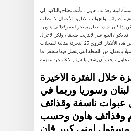
نشأة لبنة وقذائف هاون ، فأنت تحتاج بالتأكيد إلى
والضرائب والجوانب الإدارية للأعمال. لا تتطلب
 إذا كان لديك اتصال بمتجر لبنة وقذائف هاون ،
قد يكون البيع عبر الإنترنت ضخمًا ، ولكن لا تزال
المتاجر ذات الطوب والطوب تتمتع بميزة فريدة. تحقق من هذه الأفكار الترويج 25 التجزئة مثالية للمحلات
يلًا بالفعل. من اللحظة التي يتصل فيها شخص ما
ة خلال الفترة الاخيرة
بنان وسوريا وربما في
ل عبوات ناسفة وقذائف
م وقذائف هاون وحسب
مسؤول امني كبير فان