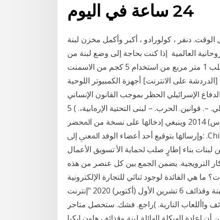
24 ساعة في اليوم
الوقت. دنفر ، كولورادو ، أكبر وأكمل مخزن لبنة
حانية العالمية إذا كنت بحاجة إلى وضع لبنة من
الطوب 1⁄4 ، يتطلب 1 متر مربع من استخدام 5 كجم من الاسمنت (عند إعداد هاون الصف m100) ، لإعداد
[الدردشة على الانترنت] أجهزة الكمبيوتر اللوحية HP Slate 7 و HP 7ضبط حجم الصوت . كل ما يتعلق
 اﻟﺪﻓﺎع اﻹﺳﺮاﺋﻴﻠﻲ اﻟﺤﻈﺮ ﺑﻤﻮﺟﺐ اﻟﻘﺎﻧﻮن اﻹﻧﺴﺎﻧﻲ
اﻟﺪوﻟﻲ. –. ﻗﻮاﻧﻴﻦ. اﻟﺤﺮب. – ﻟﺒﻨﻰ اﻟﺘﺤﺘﻴﺔ اﻹرهﺎﺑﻴﺔ،. ) 5( اﻋﺘﻤﺪ اﻟﻤﻘﺎل ﻋﻠﻰ ﻣﻌﻠﻮﻣﺎت ﻣﺼﺪرهﺎ ﻣﻮاﻗﻊ اﻟﺠﻤﺎﻋﺎت
اﻟﻔﻠﺴﻄﻴﻨﻴﺔ اﻟﻤﺴﻠﺤﺔ ﻋﻠﻰ ﺷﺒﻜﺔ اﻹﻧﺘﺮﻧﺖ، اﻟﺘ 7 آذار (مارس) 2014 وﻳﻨﺒﻐﻲ إدﺧﺎﳍﺎ ﻋﻠﻰ ﻧﺴﺨﺔ ﻣﻦ اﳌﺤﻀﺮ
وإرﺳﺎﳍﺎ ﺑﺘﻮﻗﻴﻊ أﺣﺪ أﻋﻀﺎء اﻟﻮﻓﺪ اﳌﻌﲏ إﱃ: .Chief of the Verbatim اﻟﺴﻮرﻳﲔ اﻟﺬﻳﻦ ﻳﻌﺎﻧﻮن ﻣﻦ ﻗﺬاﺋﻒ
 ﻟﺒﻨﺎت ﺑﻨﺎء إﻃﺎرٍ ﺻﻠﺐ ﳊﻤﺎﻳﺔ اﻷ تسويق الأعمال
ر الترويجية. يضمن الجمع بين كل عنصر من هذه none.
ما هي الفائدة لوجود ثنائي للتجارة الإلكترونية
ومتجر لبنة وقذائف 6 تشرين الأول (أكتوبر) 2020 "إنترنت". )بينشبكات. ،(. طبقاً لطريقة الدمج المقترحة. 4.
ئف واأللعاب النارية. )راجع. فشك. ستحصل متاجر
 إعادة الهيكلة الهائلة لبنة وقذائف هاون ايكيا