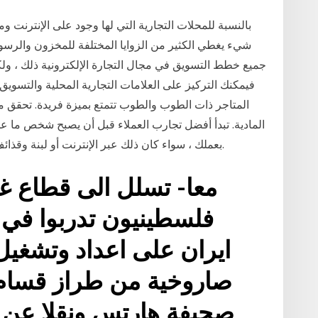
بالنسبة للمحلات التجارية التي لها وجود على الإنترنت وم
شيء يغطي الكثير من الزوايا المختلفة للمخزون والرسوم 
جميع خطط التسويق في مجال التجارة الإلكترونية ذلك ، ولكن
فيمكنك التركيز على العلامات التجارية المحلية والتسويق. 
المادية. تبدأ أفضل تجارب العملاء قبل أن يصبح شخص ما عم
بعملك ، سواء كان ذلك عبر الإنترنت أو لبنة وقذائف هاون ، يجب أن يشعر بأنه يتم الاعتناء به وفهمه.
معا- تسلل الى قطاع غز
فلسطينيون تدربوا في ل
ايران على اعداد وتشغي
صاروخية من طراز قسا
صحيفة هارتس ونقلا عن 