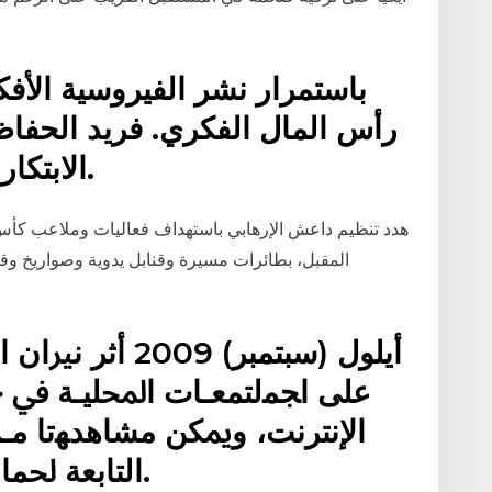
باستمرار نشر الفيروسية الأف
رأس المال الفكري. فريد الحفا
الابتكار بينما نزيف الحافة العمليات.
هدد تنظيم داعش الإرهابي باستهداف فعاليات وملاعب كأس 
المقبل، بطائرات مسيرة وقنابل يدوية وصواريخ وق
ﻋﻠﻰ ﺍﺠﻤﻟﺘﻤﻌـﺎﺕ ﺍﶈﻠﻴـﺔ ﰲ ﺟﻨ
ﺍﻹﻧﺘﺮﻧﺖ، ﻭﳝﻜﻦ ﻣﺸﺎﻫﺪﻬﺗﺎ ﻣـﻦ
ﺍﻟﺘﺎﺑﻌﺔ ﳊﻤﺎﺱ ﻫﻲ ﻫﺪﻑ ﺣﺴﺎﺱ ﻟﻠﻐﺎﻳﺔ.