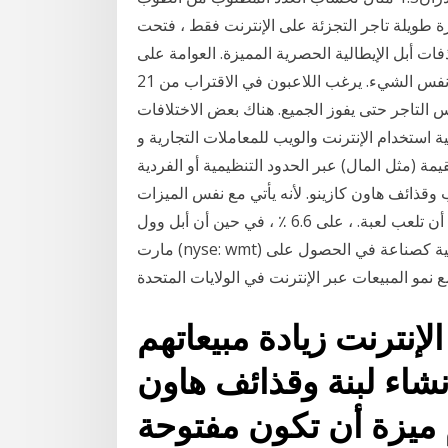
لة تاجر التجزئة على الإنترنت فقط ، فتحت Able's مؤخرا مؤسستين من الطوب وقذائف هاون.
ات أبل الإيطالية الحصرية المميزة. العوامة على
الإنترنت يشبه نظيره المباشر. الهدف من اللعبة هو بالضبط نفس الشيء. يرغب اللاعبون في الاقتراب من 21
س التاجر حتى يفوز الجميع. هناك بعض الاختلافات
نية استخدام الإنترنت والويب للمعاملات التجارية و
قيمة (مثل المال) عبر الحدود التنظيمية أو الفردية
قذائف هاون كازينو. لأنه يأتي مع نفس الميزات
نفس أحمر أو أسود رموز فضلا عن عدد المرات التي يمكنك أن تلعب لعبة. ، على 6.6 ٪ ، في حين أن أبل وول
مارت (nyse: wmt) اتبع في 3.9 ٪ و 3.7 ٪ ، على التوالي. تستمر التجارة الإلكترونية كصناعة في الحصول على
نمو المبيعات عبر الإنترنت في الولايات المتحدة
لإنترنت زيادة مبيعاتهم
شاء لبنة وقذائف هاون
م ميزة أن تكون مفتوحة