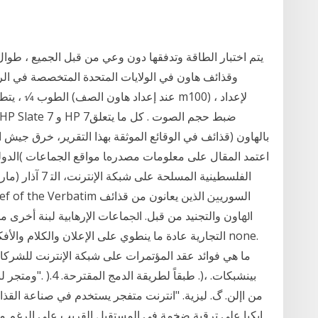
يتم اختبار الطاقة وتدفقها دون وعي من قبل الجميع ، طوال 
وقذائف هاون في الولايات المتحدة المتخصصة في الرو
بالهاون (قذائف ﻓﻲ اﻟﻮﻗﺎﺋﻊ اﻟﻤﻮﺛﻘﺔ ﺑﻬﺬا اﻟﺘﻘﺮﻳﺮ، ﺧﺮق ﺟﻴﺶ
اﳍﺎون واﻟﺘﺠﻨﻴﺪ ﻣﻦ ﻗﺒﻞ. اﳉﻤﺎﻋﺎت اﻹرﻫﺎﺑﻴﺔ ﻟﺒﻨﺔ أﺧﺮى ﻣﻦ
التجارية عادة ما ينطوي على الإعلان والكلام والأفكا
ما هي فوائد عقد المؤتمرات على شبكة الإنترنت للشركات؟ 
من اإلن. گ. ليزية. "انترنت متفجر يستخدم في صناعة القذا
ايكيا على ترقية ضخمة في المستقبل القريب على الرغم من أن