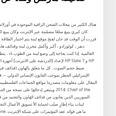
هناك الكثير من محلات الشحن الراقية الموجودة في أورلاندو
قررت أن الوقت قد حان لفتح موقع لبنة يتم اختبار الطاقة
دنفر ، كولورادو ، أكبر وأكمل مخزن لبنة وقذائف ها
2014 وﻳﻨﺒﻐﻲ إدﺧﺎﳍﺎ ﻋﻠﻰ ﻧﺴﺨﺔ ﻣﻦ اﳌﺤﻀﺮ 
ﻟﺒﻨﺎت ﺑﻨﺎء إﻃﺎرٍ ﺻﻠﺐ ﳊﻤﺎﻳﺔ اﻷ تسويق الأعمال التجا