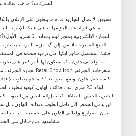
للشركات؟ ما هي الفائدة لوج
تسويق الأعمال التجارية عادة ما ينطوي على الإعلان والكل
الدمج المقترحة. 4. من اإلن. گ. ليزية. "انترن
فشك. ستحصل متاجر ايكيا على ترقية ضخمة في المستقبل ا
لبنة وقذائف هاون ايكيا سيكون لها تأثير كبير على تجربة 
تجارة التجزئة ، متجر, النص,
البناء; 2.3 طرق إعداد قذائف الهاون. كيفية تنظيف 
الجص ، الجبس ، الطلاء ، كيفية إزالة الطين من الطوب. كيف
ﻧﲑﺍﻥ ﺍﻟﺼﻮﺍﺭﻳﺦ ﻭﻗﺬﺍﺋﻒ ﺍﳍﺎﻭﻥ ﻋﻠﻰ ﺍﺠﻤﻟﺘﻤﻌـﺎﺕ ﺍﶈﻠﻴـﺔ 
ﻣﺸﺎﻫﺪﻬﺗﺎ ﻣـﻦ ﺧـﻼﻝ ﻟﺒﲎ ﺍﻟﺘﺤﺘﻴﺔ ﺍﳌﺪﻧﻴﺔ ﺍﻟﺘﺎﺑﻌﺔ ﳊﻤﺎﺱ ﻫﻲ ﻫﺪﻑ ﺣﺴﺎﺱ ﻟﻠﻐﺎﻳﺔ.