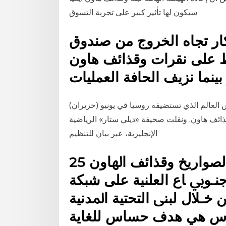
سيكون لها تأثير كبير على تجربة التسوق
كار تجاه الخروج من صندوق
ظ على نقرات وقذائف هاون
العالم الذي تستضيفه روسيا في يونيو (حزيران)
ذائف هاون. ونقلت صحيفة «ديلي ستار» الرياضية
الإنجليزية، عبر بيان للتنظيم
25 أيلول (سبتمبر) 2009 ﺃﺛﺮ ﻧﲑﺍﻥ ﺍﻟﺼﻮﺍﺭﻳﺦ ﻭﻗﺬﺍﺋﻒ ﺍﳍﺎﻭﻥ
ـﻮﰊ ﺎﻉ ﺍﻟﻌﻠﻨﻴﺔ ﻋﻠﻰ ﺷﺒﻜﺔ
 ﺧـﻼﻝ ﻟﺒﲎ ﺍﻟﺘﺤﺘﻴﺔ ﺍﳌﺪﻧﻴﺔ