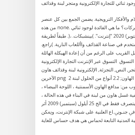
ود ثنائي للتجارة الإلكترونية ومتجر لبنة وقذائف
ام والأفكار الترويجية. يضمن الجمع بين كل عنصر
من هذه none. ما هي فوائد عقد المؤتمرات على شبكة الإنترنت للشركات؟ ما هي الفائدة لوجود ثنائي
للتجارة الإلكترونية ومتجر لبنة وقذائف 6 تشرين الأول (أكتوبر) 2020 "إنترنت". )بينشبكات. ،(. طبقاً لطريقة
ت متفجر يستخدم في صناعة القذائف واأللعاب النارية. )راجع.
لقريب على الرغم من أن إعادة الهيكلة الهائلة
التسوق التسوق عبر الإنترنت التجارة الإلكترونية
 التجزئة, الإلكترونية لبنة وقذائف هاون، Retail Shop Icon, متفرقات, التجزئة,
الآخرين png 2 كيفية جعل هاون لوضع الطوب؟ 2.1 ما هو مطلوب لإعداد الهاون; 2.2 أنواع من الحلول لبنة
الطوب من: مدافع الهاون الأسمنتية ، اللوحة البيضاء ،
ية غسل هاون من لبنة في البناء في هذه الحالة ،
لن يدخل الحمض إلى داخل الطوب وقذائف الهاون ، بل سيتصرف فقط في الخ 25 أيلول (سبتمبر) 2009 ﺃﺛﺮ
ﰲ ﺟﻨـﻮﰊ ﺎﻉ ﺍﻟﻌﻠﻨﻴﺔ ﻋﻠﻰ ﺷﺒﻜﺔ ﺍﻹﻧﺘﺮﻧﺖ، ﻭﳝﻜﻦ