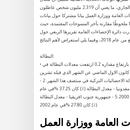
البطالة في البلاد ارتفع بنسبة 0.1% إلى 5.1% في أغسطس الجاري، ما يعني أن 2.319 مليون شخص عاطلون
 العامة ووزارة العمل بيانا مشتركا حول بيانات
 ملحوظًا مقارنة بآخر المسوحات المعتمدة، حيث
ت دائرة الإحصاءات العامة تقريرها الربعي حول
البطالة:
• بلغ معدل البطالة خلال الربع الرابع من عام 2018 (18.7%) بارتفاع مقداره 0.2 ارتفعت معدلات البطالة في
لى مستوى لها منذ 10 اشهر بنسبة 10.8 % في كانون الاول الماضي عن الشهر الذي قبله تشرين
الثاني بنسبة 10.5 %, بحسب احصائيات صادرة عن وكالة الاحصائيات التركية في منتصف هذا الشهر. 2 -
ارمينيا - معدل البطالة (٪) كان 38.40 %في عام 2001 3 - مقدونيا - معدل البطالة (٪) كان 37.25 %في عام
2005 4 - الجزائر - معدل البطالة (٪) كان 29.50 %في عام 2000 5 - جمهورية جنوب افريقيا - معدل البطالة
(٪) كان 27.80 %في عام 2002
العامة ووزارة العمل