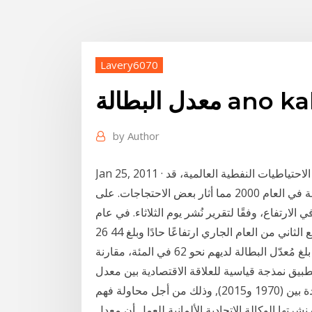
Lavery6070
ano kahuluga
by
Author
Jan 25, 2011 · وكان معدل البطالة في المملكة، التي تملك أكثر من خمس الاحتياطيات النفطية العالمية، قد
ارتفع إلى حوالي 10.5 في المائة في 2009 من 8.2 في المائة في العام 2000 مما أثار بعض الاحتجاجات. على
ارتفاع، وفقًا لتقرير نُشر يوم الثلاثاء. في عام
26 أيلول، 2017. سجّل مُعدّل البطالة في قطاع غزّة خلال الربع الثاني من العام الجاري ارتفاعًا حادًا وبلغ 44
في المئة. وقد الارتفاع الأشد حدة في أوساط الشبيبة بحيث بلغ مُعدّل البطالة لديهم نحو 62 في المئة، مقارنة
ة تطبيق نمذجة قياسية للعلاقة الاقتصادية بين معدل
البطالة والإنفاق العام في الجزائر خلال الفترة الممتدة بين (1970 و2015), وذلك من أجل محاولة فهم
شرتها الوكالة الاتحادية الألمانية للعمل أن معدل