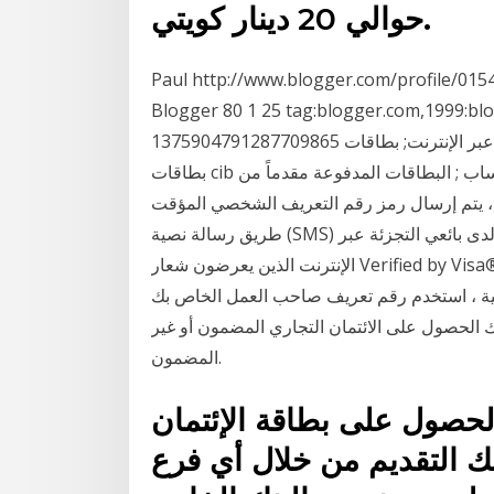
حوالي 20 دينار كويتي.
Paul http://www.blogger.com/profile/0
Blogger 80 1 25 tag:blogger.com,1999:b
1375904791287709865 التقدم بطلب للحصول على بطاقة الائتمان عبر الإنترنت; بطاقات cib الائتمانية;
بطاقات cib الخاصة بالحساب ; البطاقات المدفوعة مقدماً من cib; بطاقة "هي" الائتمانية من cib ; برنامج "
 يتم إرسال رمز رقم التعريف الشخصي المؤقت (OTP) عن
طريق رسالة نصية (SMS) إلى تليفونك المحمول المسجل للدخول عند إجراء الدفع لدى بائعي التجزئة عبر
الإنترنت الذين يعرضون شعار‏‎ ‎‏Verified by Visa®. تعرف على المزيد حول المدفوعات المحمية عبر الإنترنت.
 استخدم رقم تعريف صاحب العمل الخاص بك ، ein ،
 الحصول على الائتمان التجاري المضمون أو غير
المضمون.
لحصول على بطاقة الإئتمان
التقديم من خلال أي فرع