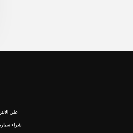
كيفية إلغاء أمر footlocker عل
شراء سيارة