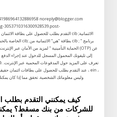
1541986964132886958 noreply@blogger.com
log-3053710316300928539.post-
الحماية التأمينية " لمزيد من الأمان عبر الإنترنت،
عند التقدم بطلب للحصول على بطاقات ائتمان حقيقية ،
وليس معلوماتك الشخصية. تحقق مما إذا كان يمكنك
كيف يمكنني التقدم بطلب ا
للشركات من بنك مسقط؟ يمكنك 