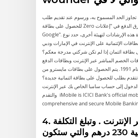
تجاوز الحد المسموح به، ورسوم عند تقديم طلب
للحصول على بطاقة Zero الائتمانية في موعد أقصاه 31 مارس 2021. لمحة عن طرق الدفع في "إعلانات
Google". تم تحسين هذه الإرشادات لتهيئة نظامك الحالي. لمشاهدة هذه الإرشادات لتهيئة أخرى، حدد نوع
بطاقات الإئتمانية على الإنترنت في الإمارات ودبي
 بطاقة ائتمان إذا لم تكن شركتي مدرجة معكم؟
ات الخصم المباشر عبر الإنترنت وبطاقات الدفع
المسبق المملوكة لشركة ماستركارد والتي تم تقديمها في عام 1991. يتم الحصول على بطاقات مايسترو من
تتقدم بطلب للحصول على بطاقة ائتمانية جديدة؟
الدخول إلى حساب سامبا الخاص بك عبر الإنترنت
والتقدم iMobile is ICICI Bank's official mobile banking application. iMobile, the most
comprehensive and secure Mobile Bankin
4. بطاقة الائتمان لجعل الدفع عبر الإنترنت . وتبلغ التكلفة
الإجمالية لطلب التأشيرة الإلكترونية 230 درهم والتي ستكون