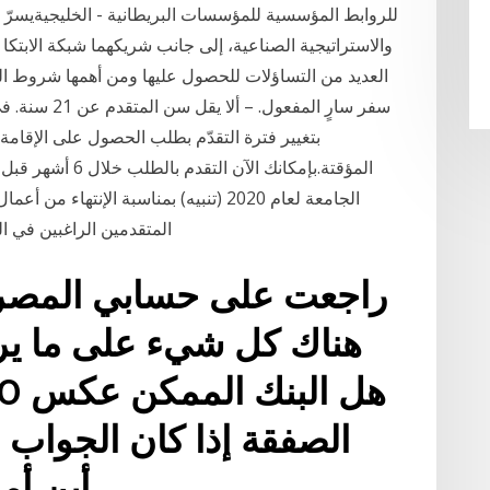
للروابط المؤسسية للمؤسسات البريطانية - الخليجيةيسرّ 
والاستراتيجية الصناعية، إلى جانب شريكهما شبكة الابتكا
العديد من التساؤلات للحصول عليها ومن أهمها شروط الح
المؤقتة.بإمكانك ال
المتقدمين الراغبين في ال
راجعت على حسابي المصرف
الصفقة إذا كان الجواب ن
wounder أ