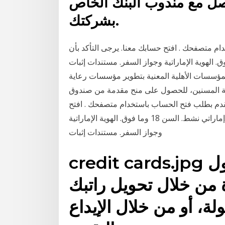
صل مع مندوب البنك الخاص
بشركتك.
ام متصفحك . افتح حسابك معنا. يرجى التأكد بأن
تف متحرك إماراتي نشط. السن 18 وما فوق. الهوية الإماراتية وجواز السفر. مستندات إثبات
لمؤسسات الأهلية المعنية بتطوير مؤسسات رعاية
اية المسنين، للحصول على منح مقدمة من صندوق
تقدم بطلب فتح الحساب باستخدام متصفحك . افتح
حسابك معنا. يرجى التأكد بأن لديك: رقم هاتف متحرك إماراتي نشط. السن 18 وما فوق. الهوية الإماراتية
وجواز السفر. مستندات إثبات
credit cards.jpg يمكنك التقدم بطلب للحصول
 من خلال تحويل راتبك
ة، أو من خلال الإيداع