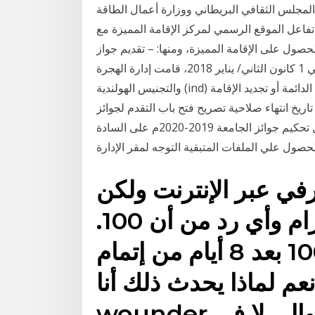
المجلس الثقافي البريطاني ووزارة أعمال الطاقة
 تفاعل الموقع الرسمي لمركز الإقامة المميزة مع
صول على الإقامة المميزة، ومنها: – تقديم جواز
سفر سارٍ المفعول. – ألا يقل سن المتقدم عن 21 سنة. في 1 كانون الثاني/ يناير 2018، قامت إدارة الهجرة
والتجنيس الهولندية (ind) بتغيير فترة التقدّم بطلب الحصول على الإقامة الدائمة أو تجديد الإقامة
آن التقدم بالطلب خلال 6 أشهر قبل تاريخ انتهاء صلاحية تصريح فتح باب التقدم لجوائز
الجامعة لعام 2020 (تنبيه) بمناسبة الإنتهاء من أعمال تحكيم جوائز الجامعة 2019-2020م على السادة
حصول علي الملفات المتبقية التوجه لمقر الإدارة
ي عبر الإنترنت ولكن
هناك كل شيء على ما يرام وأي رد من أن 100.
هل البنك الممكن عكس 100 بعد 8 أيام من إتمام
عم لماذا يحدث ذلك أنا
ين أموالي لا في