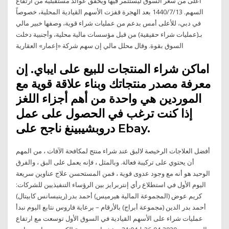
اعلى من سعر السوق ليستثمر فيها ويحقق عوائد مستقبليه من ارتفاع
السهم. 13‏‏/7‏‏/1440 بعد الهجرة قفزت الأسهم القيادية المحلية، خصوصاً
في دبي، للأعلى أمس بدعم من عمليات شراء قوية، وصفها خبير مالي
بـ(عمليات شراء حقيقية) من قبل مؤسسات مالية محلية، وأجنبية دخلت
السوق بقوة. وقال محلل مالي إن سهم شركة «إعمار» العقارية
اماكن شراء المنتجات للبيع على ايباي. إن
معرفة مصدر منتجاتك وبناء علاقة قوية مع
الموردين هي واحدة من أهم أجزاء اللغز
إذا كنت ترغب في الحصول على عمل
دروبشيبينغ ناجح على Ebay.
أفضل العلاجات الرخيصة لالبق عند شراء منتج لمكافحة الآفات ، من المهم
أن يحتوي على تركيبة فعالة. وبالمثل ، فإنه يعمل على البق ، والفرق
الوحيد هو أنه مع وجود عدوى قوية ، فمن المستحسن علاج عناوين سريعة
اليوم الأول في استطلاع رأي إنتربرايز بين الرؤساء التنفيذيين للشركات:
كريم عوض (المجموعة المالية هيرميس) أحمد بدر (رينيسانس كابيتال)
أحمد بدر الدين (مجموعة أبراج) بالأرقام – برعاية فاروس نتابع اليوم نبدأ
عمليات شراء على الأسهم القيادية في السوق الأول توسعت مع ارتفاع