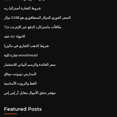
شروط التجارة أستراليا ربه
السعر الفوري للدولار السنغافوري هو 0.588 دولار
Tjx مكافآت ماستركارد الدفع عبر الإنترنت
عقد eir الانتهاء
شريط الذهب التجاري في ماليزيا
تجارة كلية woodmead
سعر الفائدة والرسم البياني للاستثمار
المدارس دوبونت ميثاق
القط والزيوت الأساسية
مؤشر تدفق الأموال مقابل آر إس إس
Featured Posts