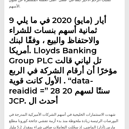
الأسهم.
9 أيار (مايو) 2020 في ما يلي
ثمانية أسهم بنسات للشراء
والاحتفاظ والبيع ، وفقًا لبنك
أمريكا. Lloyds Banking
Group PLC تل لياني قالت
مؤخرًا أن أرقام الشركة في الربع
الأول كانت قوية . “data-
reaidid =” 28 20 سنتًا لسهم
JCP. أحدث ال
شهدت الاستثمارات الخليجية في أسهم الشركات الأميركية المدرجة في
البورصات الرئيسة زيادة ملحوظة منذ بدء أزمة تفشي جائحة كورونا مطلع
مارس (آذار) الماضي، إذ سجّلت التعاملات صافي شراء بمقدار 5.2 مليار