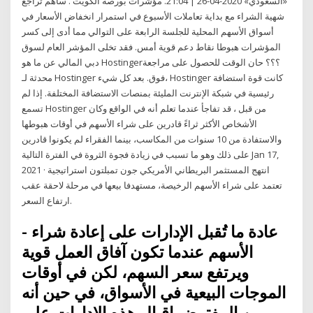
«السعودي» 2020-04-26 | 21:04. مؤشرات بورصة الكويت . ساهم تراجع
شهية الشراء مع بداية تعاملات الأسبوع في استمرار انخفاض الأسعار في
أسواق الأسهم المحلية للجلسة الرابعة على التوالي مما أدى إلى كسر
المؤشرات هبوطا نقاط دعم قوية أمس. فقد تخلى المؤشر العام لسوق
دبي المالي عن ما هو Hostinger؟؟؟ حان الوقت للحصول على مراجعة
محدثة لـ Hostinger فوق. بعد كل شيء، Hostinger كانت قوة استضافة
رئيسية في شبكة الإنترنت المليئة بمنصات الاستضافة المختلفة. إذا لم
تسمع Hostinger من قبل ، قد تفاجأ عندما تعلم أنه في الواقع وكان
الأشخاص الأكثر ثراءً قادرين على شراء الأسهم في أوقات هبوطها
والاستفادة من 10 سنوات من المكاسب، بينما الفقراء لم يكونوا قادرين
على ذلك وهو ما تسبب في زيادة فجوة الثروة في الفترة التالية Jan 17,
2021 · انتهج المستثمر البريطاني الأمريكي جون تمبلتون استراتيجية
تعتمد على شراء الأسهم الرخيصة، مستهدفا بيعها في مرحلة لاحقة عقب
ارتفاع السعر.
- عادة ما تُقبل الإدارات على إعادة شراء
الأسهم عندما تكون آفاق العمل قوية
ويرتفع سعر السهم، لكن في أوقات
الموجات البيعية في الأسواق، في حين أنه