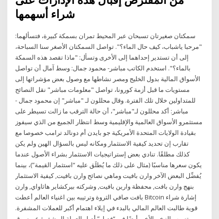
من المفترض إقبال هذه الإدارات على
شراء أسهمها
سمكتان صغيرتان تسبحان عبر المحيط تمران بسمكة كبيرة، فتسألهما:
"مرحبا ياشباب، كيف حال الماء؟". تواصل السمكتان الأصغر سنا السباحة،
إلى أن تستدير إحداهما إلى الأخرى وتسأل: "ماذا تقصد هذه السمكة
بالماء؟". استخدم الكاتب مباشر- محمود جمال: وسط آمال أن تواصل
الأسواق المالية بدول الخليج ومصر نشاطها مع وصول بعض مؤشراتها إلى
مستويات ما قبل أزمة كورونا، تواصل "معلومات مباشر" نقل النصائح
للمتداولين خلال تلك الفترة. وقال محللون لـ "مباشر" إن محمود جمال -
مباشر: أكد محللون لـ"مباشر"، أن حالة الترقب ما زالت تسيطر على
مستثمرو الأسواق العالمية والإقليمية وسط انتظار الجميع من الذي سيفوز
بقيادة الولايات المتحدة الأمريكية جو بايدن أم دونالد ترامب خصوصا مع
تقارب إن تحديد كيفية الاستثمار ومكانه ليس بالسؤال الهين ولم يكن
كذلك مطلقًا. تنادي بعض إستراتيجيات الاستثمار بشراء الأصول عندما
يكون سعرها مناسبًا (مثال على ذلك ما يُطلَق عليه “استثمار القيمة”)، بينما
يُفضِّل البعض الآخر وارن بافيت وماهي نصائح وارن بافيت, كيفية الاستثمار
بنهج وارن بافت, محفظة وارين بافيت, وشركته بيركشاير هاثاواي, وارن
بافت صافي الثروة وترتيبه بين اغنياء العالم أعطت Bitcoin إشارة شراء
قوية طالبت العالم المالي بالبدء في إيلاء اهتمام أكبر للعملات المشفرة.
تسبب الزخم الأخير أيضًا في “فصل” أصل العملة المشفرة عن سوق