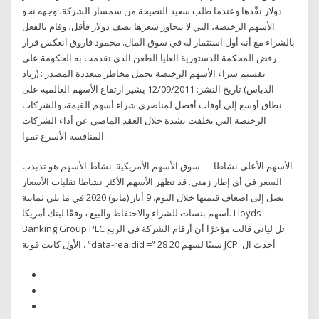
دولار نفّذها وعندما طلب سعيد النصيحة من سمسار الشركة، وجهه نحو
الأسهم الرخيصة، التي لا يتجاوز سعرها نصف دولار فأقل، وقام بالفعل
بالشراء مع أنه أول استثمار له في سوق المال. محمود فاروق انعكس قرار
رفض المحكمة الدستورية العليا الطعن الذي تقدمت به الحكومة على
تقسيم شراء الأسهم الرخيصة يحمل مخاطر متعددة المصدر : (زياد
الدباس) تاريخ النشر: 12/09/2011 يشير ارتفاع الأسهم العالمية على
نطاق أوسع إلى أوقات أفضل لمناصري شراء أسهم القيمة، والشركات
الرخيصة التي تخلفت بشدة خلال العقد الماضي عن أداء الشركات
المنافسة الأسرع نموا.
الأسهم الأعلى نشاطا — سوق الأسهم الأمريكية. نشاط الأسهم هو تذبذب
السعر في أي إطار زمني. قد تظهر الأسهم الأكثر نشاطا تقلبات الأسعار
تصل إلى اضعاف قيمتها خلال اليوم. 9 أيار (مايو) 2020 في ما يلي ثمانية
أسهم بنسات للشراء والاحتفاظ والبيع ، وفقًا لبنك أمريكا. Lloyds
Banking Group PLC تل لياني قالت مؤخرًا أن أرقام الشركة في الربع
الأول كانت قوية . “data-reaidid =” 28 20 سنتًا لسهم JCP. أحدث ال