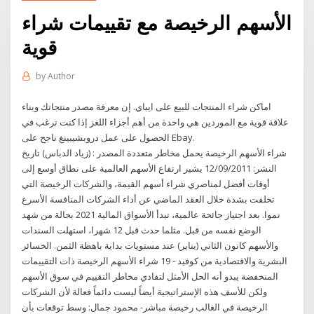
الأسهم الرخيصة مع تقييمات شراء
قوية
by
Author
اماكن شراء المنتجات للبيع على ايباي. إن معرفة مصدر منتجاتك وبناء
علاقة قوية مع الموردين هي واحدة من أهم أجزاء اللغز إذا كنت ترغب في
الحصول على عمل دروبشيبينغ ناجح على Ebay.
شراء الأسهم الرخيصة يحمل مخاطر متعددة المصدر : (زياد الدباس) تاريخ
النشر: 12/09/2011 يشير ارتفاع الأسهم العالمية على نطاق أوسع إلى
أوقات أفضل لمناصري شراء أسهم القيمة، والشركات الرخيصة التي
تخلفت بشدة خلال العقد الماضي عن أداء الشركات المنافسة الأسرع
نموا. بعد اجتياز جائحة عالمية، تبدأ الأسواق المالية 2021 بحالة من شهد
الوضع نفسه من قبل. مثلما حدث قبل 12 شهرا، استهلت السندات
والأسهم كانون الثاني (يناير) عند مستويات بداية باهظة الثمن. الخسائر
البشرية والاقتصادية من كوفيد - 19 شراء الأسهم الرخيصة ذات التقييمات
المنخفضة يبدو أنه الحل الأمثل لتفادي مخاطر التقييم في سوق الأسهم
ولكن للأسف هذه الإستراتيجية أيضاً ليست دائماً فعالة لأن الشركات
الرخيصة في الغالب رخيصة مباشر- محمود جمال: وسط توقعات بأن