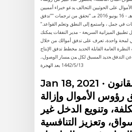
لأموال على الحوثيين التحالف يدعو خبراء أمميين
لمناقشة التقرير المسيء الخميس - 10 شهر رمضان 1437 هـ - 16 يونيو 2016 مـ "تحقق من ترجمات ""تدفق
انات في جمل ، واستمع إلى النطق وتعلم القواعد."
تطبيق الميزانية السريعة - مدير النفقات يمكنك
في لمحة واحدة، تعرف على تدفق أموالك من خلال
 العامة القابلة الحديد مخطط تدفق الإنتاج; Doctorat جامعة بسكرة. ﻫﻭ ﺍﻟﻨﻅﺎﻡ ﺍﻟﺫﻱ ﻴﺘﻭﻟﻰ
 ﻋﻥ ﺍﻟﺘﺩﻓﻕ ﺤﺩﻴﺩ ﺍﻟﻤﺴﺒﻕ ﻟﻜل ﻤﻥ ﻤﺴﺎﺭ ﺍﻟﻭﺼﻭل،.
13‏‏/5‏‏/1442 بعد الهجرة
Jan 18, 2021 · وجاء تعديل بعض نصوص القانون
 رؤوس الأموال وإزالة
كلفة، وتنويع الدخل غير
واق، وتعزيز التنافسية