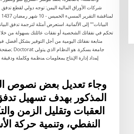
شركات الأوراق المالية اليمن: توجه دولي لقطع تدفق ا
البيانات"" إلى الألمانية. استعرض أمثلة لترجمة تدفق البي
تحكم في نفقاتك الشخصية أو نفقات عائلتك بسهولة من خلال 
متابعة نفقاتك اليومية من أجل التوفير بشكل أفضل. 
صفحة النظرة
ﺇﻤﺩﺍﺩ ﺇﺩﺍﺭﺓ ﺍﻹﻨﺘﺎﺝ ﺒﻤﻌﻠﻭﻤﺎﺕ ﻤﻨﻅﻤﺔ ﻭﻜﺎﻤﻠﺔ ﻭﺩﻗﻴﻘﺔ
المذكور بهدف تسهيل تدفق
العقبات وتقليل الزمن والت
النفطي، وتنمية حركة الأس