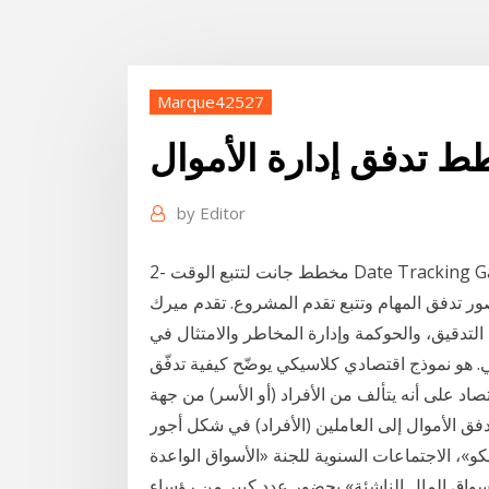
Marque42527
 تدفق إدارة الأموال
by
Editor
2- مخطط جانت لتتبع الوقت Date Tracking Gantt Chart. تُعتبر مخططات جانت عنصرًا أساسيًا في
 تدفق المهام وتتبع تقدم المشروع. تقدم ميرك
لتدقيق، والحوكمة وإدارة المخاطر والامتثال في
. هو نموذج اقتصادي كلاسيكي يوضّح كيفية تدفّق
اد على أنه يتألف من الأفراد (أو الأسر) من جهة
 الأموال إلى العاملين (الأفراد) في شكل أجور
و»، الاجتماعات السنوية للجنة «الأسواق الواعدة
أسواق المال الناشئة» بحضور عدد كبير من رؤساء