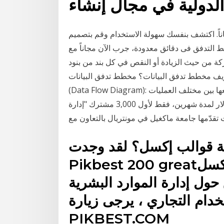
الدولية في مجال إنشاء
ً. اكتشف بنفسك سهولة الاستخدام وقم بتصميم
تدفق فى دقائق معدودة، جرب الآن مجاناً مع Canva. قائمة تدفق الأموال. وتقوم في جوهرها على
كة من حيث الزيادة أو النقص في كل بند من بنود
تعريف مخطط تدفق البيانات؟ مخطط تدفق البيانات
(Data Flow Diagram): طريقة بصرية تظهر كيفية انتقال البيانات أثناء التعامل معها بين مختلف العمليات
ضمن الشركة.اشتراك تجريبي بـ 21 ريال/درهم أو 6 دولار لمدة شهرين، فقط لأول 3,000 مشترك "إدارة
نت تقدّمها جامعة ماكغيل في مونتريال بالتعاون مع
ية قوالب إكسل؟ لقد وجدت
Pikbest 200 greatإدارة الموارد البشرية قوالب إكسل
 حول إدارة الموارد البشرية
دام التجاري ، يرجى زيارة
PIKBEST.COM