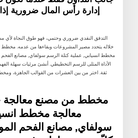
إدارة رأس المال ضرورية إذا
التدفق النقدي ضروري وحتمي، فهو طوق النجاة لأي مشر
خلاله يتحدد مصير المشروعات وبقاءها من عدمه. مخطط م
مخطط انسيابي, عملية كتلة الرسم سولفاي, مصانع الفحم 
ثقة. اختر من بين العشرات من القوالب الجاهزة، ومخ
مخطط من مصنع معالجة خا
معالجة مخطط انسيا
سولفاي, مصانع الفحم المو