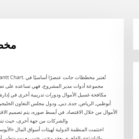
مخطط
مجموعة أدوات مدير المشروع، فهي تساعده على تصور
مكافحة غسيل الأموال ودورات تدريبية أخرى في إدارة ا
أبوظبي, الرياض, جدة, دبي, ودول مجلس التعاون الخليجي
الأموال من خلال الاقتصاد. في أبسط صوره، يتم تصميم الاقتص
والشركات من جهة أخرى، حيث تتدفق
اختتمت المنظمة الدولية لهيئات أسواق المال «الأيوسك
والناشئة» بالقاهرة، بعقد مؤتمر «تسريع نمو وتطور 