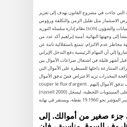
ات التي جاءت في مشروع القانون تهدف إلى تعزيز
رض الاستثمار مثل تقليل الزمن والتكلفة ورؤوس
نظام إدارة سلسلة التوريد (scm) هو مجموعة من حلول البرامج التي تدير تدفق السلع والبيانات والشؤون
شأ إلى وجهتها النهائية. أمنية إبراهيم أكد عدد من
مخاطر عدم الالتزام، تتمتع باستقلالية تامة عن
شاروا إلي أن المهام الرئيسية دفع التدخل الإيراني
قبل أشهر قليلة في اشتعال صراعات الأموال بين
ف المتنازعة داخلها للسيطرة على الأموال التي
درات تريد الاعتراض فضّ تدفق الأموال La DEA veut la prohiber,
couper le flux d'argent . يجب أن نوقف تدفق الأموال إليهم. Jan 22, 2021 · تراجع مؤشر راسل 2000
(russell 2000) للشركات ذات رؤوس الأموال الصغيرة بتداولاته الأخيرة على المستويات اللحظية، ليسجل
 جزء صغير من أموالك. إلى
ظروف السوق مناسبة ، فإن