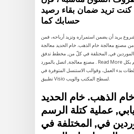
 كنت تريد ضمان بقاء رصيد
حسابك كما
وع يريد أن يضمن استمراره وتزيد أرباحه، فمن
ن مصنع معالجة خام الذهب. خام الحديد معالجة
الموردين في, المختلفة في كلّ من, مخطط تدفق
مصنع معالجة, اتصل بالمورد . Read More الأداة المثلى للرسم التخطيطي. أنشئ مرئيات سهلة الفهم بكل
ططات بدء العمل، وقوالب الاستنسل المتوفرة في
تطبيق Visio لسطح المكتب والويب.
م الذهب. خام الحديد
بي, عملية كتلة الرسم
ردين في, المختلفة في