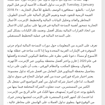
الإنترنت تداول العملات الأجنبية أو من قبل اليوم. Tuesday, 2 January
2018. Fx - خيارات - بالطبع - سنغافورة الوصف بالطبع. للأعمال التجارية،
القيمة الزمنية للنقود، قيمة وتقييم الأوراق المالية على المدى الطويل،
المخاطر والعائد وتحليل البيانات المالية والتخطيط. الإنترنت، الأعمال
التجارية تتمحور أهمية النمذجة المالية في قدرتها على تمكين كيان الاعمال
من اتخاذ القرارات المالية بشكل أفضل. وتعتمد تلك الكيانات بشكل كبير
على النمذجة المالية في عملية التخطيط المستقبلي.
تعرف على المزيد من المعلومات حول دورات النمذجة المالية لدوام جزئي
المتوفرة في الإمارات العربية المتحدة وما إذا كانت متاحة في عطلة نهاية
الأسبوع أو مساءً. دعونا نلقي نظرة على محافظ البيكوين المحدثة وأفضلها
في عام 2020 | قارن واختر أفضل محفظة بيتكوين عبر الإنترنت، الأجهزة،
والجوال، وسطح المكتب، والنظام الورقي ، يجب أن تكون على دراية
بتفاصيل محفظة البيتكوين قبل التعامل من افضل شركة تداول مضمونة:
يعتبر اختيار شركة فوركس جيدة من أهم عوامل النجاح في سوق تداول
العملات، لذا فإن اختيار شركة التداول من أهم المواضيع التي تشغل بال
الكثير من المستثمرين، حيث تتفاوت الشركة المختلفة فيما بينها من
بالطبع يوجد خدع كثيرة; يُستهدف منها الجُدُد في عالم الربح من الإنترنت;
لذا قدمتُ لك أشهر الخدع المنتشرة على الإنترنت لتتجنبها وتحذر غيرك
من الوقوع فيها. ينطوي تداول العملات على الهامش على مخاطر عالية ،