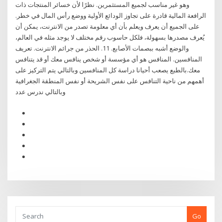
وهو غير مناسب لجميع المستثمرين. نظرًا لأن خسائر المنتجات ذات
الرافعة المالية قادرة على تجاوز الودائع الأولية ووضع رأس المال في خطر.
على الجميع أن يعرف ويعلم بأن أي معلومة تصدر من الانترنت، يمكن أن
يُعرف مصدرها بسهولة، فلكل حاسوب رقم مختلف لا يوجد مثله في العالم،
والوضع أشبه ببصمات الأصابع. 11. الحذر من جرائم الانترنت. تعريف
المنافسين. المنافس هو أي مؤسسة أو شخص ينافس معك أو قد يتنافس
معك.بالطبع يصعب أحيانا دراسة كل المنافسين وبالتالي يتم التركيز على
أهمهم من ناحية التنافس على نفس الشريحة أو نفس المنطقة الجغرافية
وبالتالي ندرس عدد
Go