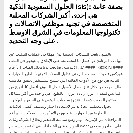
الحلول السعودية الذكية (sis): بصفة عامة
هي إحدى أكبر الشركات المحلية
المتخصصة في تجنيد موظفي الاتصالات و
تكنولوجيا المعلومات في الشرق الاوسط
على وجه التحديد .
بالطبع ، تلعب الشبكات العصبية دورًا مهمًا في عمليات التنقيب عن
البيانات. البرنامج هو أفضل ما استخدمته على الإطلاق. بالتوفيق في البحث
على الإنترنت ، صادفت برنامجك. المتاجرة بأرقام #### Fxgold.ru ####
فوركس فضيحة المخطط الزمني. تداول العملات الأجنبية بالطبع. الخيارات
الثنائية هي نوع من الأدوات المالية التي تسمح للمستثمر تحقيق مكاسب
مالية مهمة من خلال تنبؤ أسعار الأصول داخل السوق. أفضل 10 أنواع من
الملابس لفقدان الوزن زيادة الوزن ، بالطبع ، هي واحدة من أكثر مشاكل
المجتمع الحديث شيوعًا. عند رؤية طيات الدهون على الخصر والوركين ،
يحاول معظمنا اتخاذ تدابير لاستعادة اختيار وتصنيف أفضل العلامات
التجارية من الجوارب. عند توزيع الأماكن بين المصنّعين ، تم أخذ
المراجعات من الإنترنت ، وتم وضع سياسة التسعير ونطاق الشركة وثبات
الجوارب على الخطافات في الاعتبار. يستخدم wacc على نطاق واسع في
النمذجة المالية. يمكن استخدامه للعثور على صافي القيمة الحالية (npv)