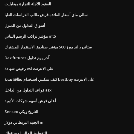
العقود الآجلة للتجارة ميغابايت
سالي ماي أسعار الفائدة قرض طالب الدراسات العليا
أسواق التداول من المنزل
مؤشر تراكب الرسم البياني mt5
ستاندرد اند بورز 500 مؤشر صناديق الاستثمار المشترك
Dax futures آخر يوم تداول
رخيص شهادة esl على الانترنت
كيف يمكنني استخدام بطاقة هدية bestbuy على الانترنت
قواعد التداول من الداخل asx
أعلى قرش أسهم شركات الأدوية
Sensex التاريخ ويكي
الجنيه البريطاني دولار inr
التخطيط المالي لمستقبلك