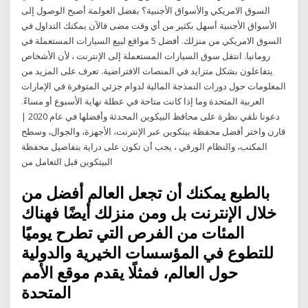
السوق الامريكي والأسواق الأجنبية؟ بفضل العولمة أصبح الوصول إلى
الأسواق الأجنبية أسهل بكثير من أي وقت مضى فالآن يمكنك التداول في
السوق الامريكي من منزلك. أفضل 5 مواقع لبيع السيارات المستعملة في
رومانيا. انتقل سوق السيارات المستعملة إلى الإنترنت ، لأن الأشخاص
يتفاعلون بشكل متزايد في المنصات الافتراضية. تعرف على المزيد من
المعلومات حول دورات النمذجة المالية لدوام جزئي المتوفرة في الإمارات
العربية المتحدة وما إذا كانت متاحة في عطلة نهاية الأسبوع أو مساءً.
دعونا نلقي نظرة على محافظ البيكوين المحدثة وأفضلها في عام 2020 |
قارن واختر أفضل محفظة بيتكوين عبر الإنترنت، الأجهزة، والجوال، وسطح
المكتب، والنظام الورقي ، يجب أن تكون على دراية بتفاصيل محفظة
البيتكوين قبل التعامل من
بالطبع يمكنك أن تجعل العالم أفضل من
خلال الإنترنت بل ومن منزلك أيضًا فهناك
المئات من الفرص التي تطرح يوميًا
للتطوع في المؤسسات الخيرية والدولية
حول العالم، فمثلًا يقدم موقع الأمم
المتحدة