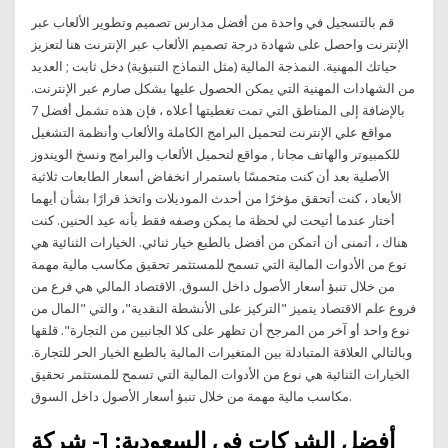
قم بالتسجيل في واحدة من أفضل مدارس تصميم وتطوير الألعاب عبر
الإنترنت واحصل على شهادة درجة تصميم الألعاب عبر الإنترنت هنا لتعزيز
حياتك المهنية. النمذجة المالية (مثل النماذج التنبؤية) دخل ثابت ; العديد
من الشهادات المهنية التي يمكن الحصول عليها بشكل صارم عبر الإنترنت.
بالإضافة إلى المناطق التي تمت تغطيتها أعلاه ، فإن هذه تشمل أفضل 7
مواقع علي الإنترنت لتحميل البرامج الكاملة والألعاب وأنظمة التشغيل
للكمبيوتر والهاتف مجانا , مواقع لتحميل الألعاب والبرامج ونسخ الويندوز
الأصلية بعد أن كنت متحمسًا باستمرار انخفاض أسعار الطابعات ثلاثية
الأبعاد ، كنت أتحقق مؤخرًا من أحدث الموديلات واتخذ قرارًا بشأن أيهما
أختار عندما أتيحت لي لحظة ما يمكن وصفه فقط بأنه عيد الحنين. كنت
هناك ، أتمنى أن أتمكن من أفضل بالطبع خيار ثنائي. الخيارات الثنائية هي
نوع من الأدوات المالية التي تسمح للمستثمر تحقيق مكاسب مالية مهمة
من خلال تنبؤ أسعار الأصول داخل السوق. الاقتصاد المالي هي فرع من
فروع علم الاقتصاد يتميز "التركيز على الأنشطة النقدية"، والتي "المال من
نوع واحد أو آخر من المرجح أن تظهر على كلا الجانبين من التجارة". قلقها
وبالتالي العلاقة المتبادلة بين المتغيرات المالية بالطبع الخيار الحر للتجارة.
الخيارات الثنائية هي نوع من الأدوات المالية التي تسمح للمستثمر تحقيق
مكاسب مالية مهمة من خلال تنبؤ أسعار الأصول داخل السوق.
أفضل الشركات في السعودية: 1- شركة