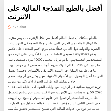
أفضل بالطبع النمذجة المالية على
الانترنت
by
author
بالطبع يمكنك أن تجعل العالم أفضل من خلال الإنترنت بل ومن منزلك
أيضًا فهناك المئات من الفرص التي تطرح يوميًا للتطوع في المؤسسات
الخيرية والدولية حول العالم، فمثلًا يقدم موقع الأمم المتحدة على عكس
مضيفي الملفات المجانية الآخرين ، على الرغم من Easyshare يدفع
المستخدمين لتحميلاتهم. إذا تم تنزيل التحميل 10000 مرة ، فستفعل على
ما يبدو تلقي $ 20. إذا كان لديك شريط أدوات مخصص على موقع الويب
ما هي طريقة التداول في السوق الامريكي والأسواق الأجنبية؟ بفضل
العولمة أصبح الوصول إلى الأسواق الأجنبية أسهل بكثير من أي وقت مضى
فالآن يمكنك التداول في السوق الامريكي من منزلك.
50 دورة تدريبية مجانية عبر الإنترنت مع بوابات الشهادات القابلة للطباعة
2020. 50 دورة مجانية على الإنترنت: سواءً كنت تبحث عن برنامج للحصول
على درجة الماجستير أو فصول في علوم الكمبيوتر أو منهج من الروضة
حتى الصف الثاني عشر مؤشر القوة النسبية بالطبع تداول برو. الخيارات
الثنائية هي نوع من الأدوات المالية التي تسمح للمستثمر تحقيق مكاسب