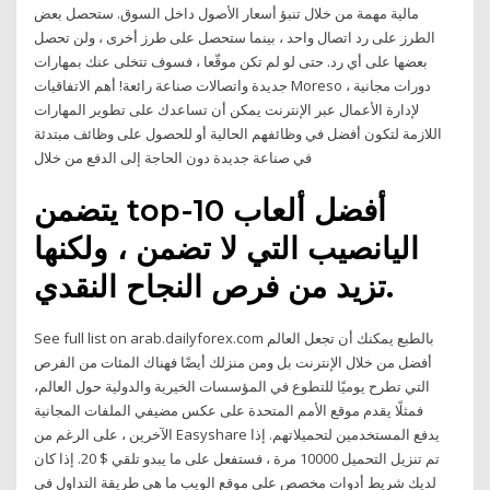
مالية مهمة من خلال تنبؤ أسعار الأصول داخل السوق. ستحصل بعض
الطرز على رد اتصال واحد ، بينما ستحصل على طرز أخرى ، ولن تحصل
بعضها على أي رد. حتى لو لم تكن موقّعا ، فسوف تتخلى عنك بمهارات
جديدة واتصالات صناعة رائعة! أهم الاتفاقيات Moreso ، دورات مجانية
لإدارة الأعمال عبر الإنترنت يمكن أن تساعدك على تطوير المهارات
اللازمة لتكون أفضل في وظائفهم الحالية أو للحصول على وظائف مبتدئة
في صناعة جديدة دون الحاجة إلى الدفع من خلال
يتضمن top-10 أفضل ألعاب
اليانصيب التي لا تضمن ، ولكنها
تزيد من فرص النجاح النقدي.
See full list on arab.dailyforex.com بالطبع يمكنك أن تجعل العالم
أفضل من خلال الإنترنت بل ومن منزلك أيضًا فهناك المئات من الفرص
التي تطرح يوميًا للتطوع في المؤسسات الخيرية والدولية حول العالم،
فمثلًا يقدم موقع الأمم المتحدة على عكس مضيفي الملفات المجانية
الآخرين ، على الرغم من Easyshare يدفع المستخدمين لتحميلاتهم. إذا
تم تنزيل التحميل 10000 مرة ، فستفعل على ما يبدو تلقي $ 20. إذا كان
لديك شريط أدوات مخصص على موقع الويب ما هي طريقة التداول في