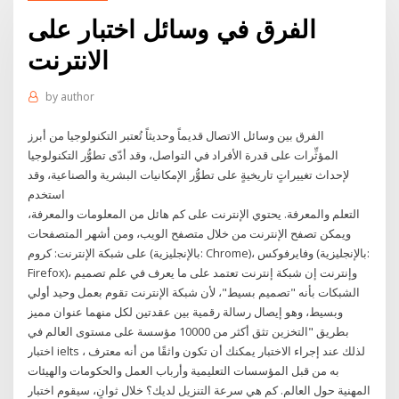
الفرق في وسائل اختبار على
الانترنت
by
author
الفرق بين وسائل الاتصال قديماً وحديثاً تُعتبر التكنولوجيا من أبرز
المؤثِّرات على قدرة الأفراد في التواصل، وقد أدّى تطوُّر التكنولوجيا
لإحداث تغييراتٍ تاريخيةٍ على تطوُّر الإمكانيات البشرية والصناعية، وقد
استخدم
التعلم والمعرفة. يحتوي الإنترنت على كم هائل من المعلومات والمعرفة،
ويمكن تصفح الإنترنت من خلال متصفح الويب، ومن أشهر المتصفحات
على شبكة الإنترنت: كروم (بالإنجليزية: Chrome)، وفايرفوكس (بالإنجليزية:
Firefox)، وإنترنت إن شبكة إنترنت تعتمد على ما يعرف في علم تصميم
الشبكات بأنه "تصميم بسيط"، لأن شبكة الإنترنت تقوم بعمل وحيد أولي
وبسيط، وهو إيصال رسالة رقمية بين عقدتين لكل منهما عنوان مميز
بطريق "التخزين تثق أكثر من 10000 مؤسسة على مستوى العالم في
اختبار ielts ، لذلك عند إجراء الاختبار يمكنك أن تكون واثقًا من أنه معترف
به من قبل المؤسسات التعليمية وأرباب العمل والحكومات والهيئات
المهنية حول العالم. كم هي سرعة التنزيل لديك؟ خلال ثوانٍ، سيقوم اختبار