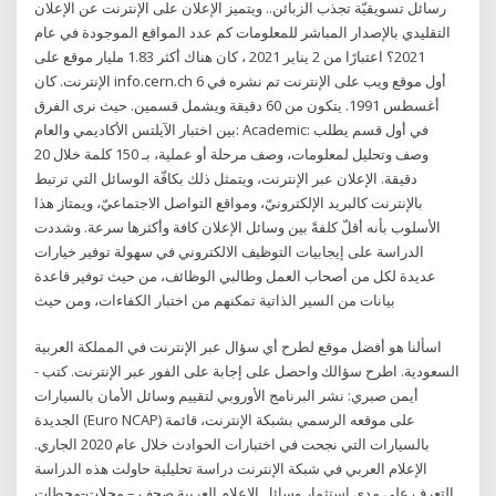
رسائل تسويقيّة تجذب الزبائن.. ويتميز الإعلان على الإنترنت عن الإعلان
التقليدي بالإصدار المباشر للمعلومات كم عدد المواقع الموجودة في عام
2021؟ اعتبارًا من 2 يناير 2021 ، كان هناك أكثر 1.83 مليار موقع على
الإنترنت. كان info.cern.ch أول موقع ويب على الإنترنت تم نشره في 6
أغسطس 1991. يتكون من 60 دقيقة ويشمل قسمين. حيث نرى الفرق
بين اختبار الآيلتس الأكاديمي والعام: Academic: في أول قسم يطلب
وصف وتحليل لمعلومات، وصف مرحلة أو عملية، بـ 150 كلمة خلال 20
دقيقة. الإعلان عبر الإنترنت، ويتمثل ذلك بكافّة الوسائل التي ترتبط
بالإنترنت كالبريد الإلكترونيّ، ومواقع التواصل الاجتماعيّ، ويمتاز هذا
الأسلوب بأنه أقلّ كلفةً بين وسائل الإعلان كافة وأكثرها سرعة. وشددت
الدراسة على إيجابيات التوظيف الالكتروني في سهولة توفير خيارات
عديدة لكل من أصحاب العمل وطالبي الوظائف، من حيث توفير قاعدة
بيانات من السير الذاتية تمكنهم من اختبار الكفاءات، ومن حيث
اسألنا هو أفضل موقع لطرح أي سؤال عبر الإنترنت في المملكة العربية
السعودية. اطرح سؤالك واحصل على إجابة على الفور عبر الإنترنت. كتب -
أيمن صبري: نشر البرنامج الأوروبي لتقييم وسائل الأمان بالسيارات
الجديدة (Euro NCAP) على موقعه الرسمي بشبكة الإنترنت، قائمة
بالسيارات التي نجحت في اختبارات الحوادث خلال عام 2020 الجاري.
الإعلام العربي في شبكة الإنترنت دراسة تحليلية حاولت هذه الدراسة
التعرف على مدى استثمار وسائل الإعلام العربية صحف – مجلات-محطات