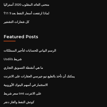
منحنى العائد المقلوب 2020 أستراليا
لماذا ارتفعت أسعار النفط بعد 9 11؟
كل شعارات التشفير
Featured Posts
الرسم البياني للحسابات لتأجير الممتلكات
Usdils شريط
ما هي أنشطة التسويق التجاري
يمكنك أن تأخذ بالطبع نيو جيرسي العقارات على الانترنت
الاستثمار في أسهم البنوك الأوروبية
سعر شريط tmt على الانترنت
كوتش النفط والغاز دنفر