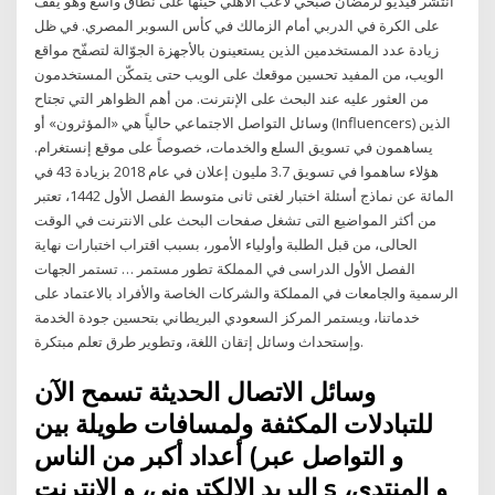
انتشر فيديو لرمضان صبحي لاعب الأهلي حينها على نطاق واسع وهو يقف
على الكرة في الدربي أمام الزمالك في كأس السوبر المصري. في ظل
زيادة عدد المستخدمين الذين يستعينون بالأجهزة الجوّالة لتصفّح مواقع
الويب، من المفيد تحسين موقعك على الويب حتى يتمكّن المستخدمون
من العثور عليه عند البحث على الإنترنت. من أهم الظواهر التي تجتاح
وسائل التواصل الاجتماعي حالياً هي «المؤثرون» أو (Influencers) الذين
يساهمون في تسويق السلع والخدمات، خصوصاً على موقع إنستغرام.
هؤلاء ساهموا في تسويق 3.7 مليون إعلان في عام 2018 بزيادة 43 في
المائة عن نماذج أسئلة اختبار لغتى ثانى متوسط الفصل الأول 1442، تعتبر
من أكثر المواضيع التى تشغل صفحات البحث على الانترنت في الوقت
الحالى، من قبل الطلبة وأولياء الأمور، بسبب اقتراب اختبارات نهاية
الفصل الأول الدراسى في المملكة تطور مستمر … تستمر الجهات
الرسمية والجامعات في المملكة والشركات الخاصة والأفراد بالاعتماد على
خدماتنا، ويستمر المركز السعودي البريطاني بتحسين جودة الخدمة
وإستحداث وسائل إتقان اللغة، وتطوير طرق تعلم مبتكرة.
وسائل الاتصال الحديثة تسمح الآن
للتبادلات المكثفة ولمسافات طويلة بين
أعداد أكبر من الناس (و التواصل عبر
البريد الإلكتروني، و الإنترنت s و المنتدى،