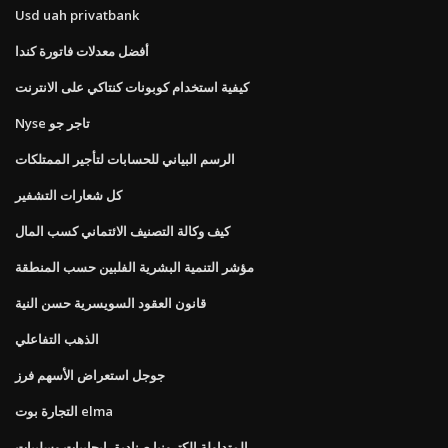
Usd uah privatbank
أفضل معدلات فاتورة كندا
كيفية استخدام كوبونات كنتاكي على الانترنت
Nyse تاجر جو
الرسم البياني للحسابات لتأجير الممتلكات
كل شعارات التشفير
كيف وكالة التصنيف الائتماني كسب المال
مؤشر التنمية البشرية الفلبين حسب المنطقة
قانون العقود السويسرية حسن النية
الذهب التفاعلي
جوجل استعراض الأسهم فرز
التجارة بوت elma
المتداولة إلكترونيا صناديق إيجابيات وسلبيات