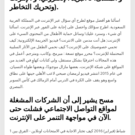
وتحريك التخاطر).
اسألنا هو أفضل موقع لطرح أي سؤال عبر الإنترنت في المملكة العربية
السعودية. اطرح سؤالك واحصل على إجابة على الفور عبر الإنترنت. اسألنا
أي شيء ، وسنرد عليك! وسائل حماية الأطفال من المحتوى السيء على
الإنترنت; هل أنت مدمن على الانترنت؟ فيديو: الجريمة الإلكترونية; كيف
تحمي خصوصيتك على الإنترنت؟ كيف نحمي الطفل من الآثار السلبية
المحتملة للإنترنت؟ محرر موقع تسعة : مبرمج، وكاتب، ومترجم. أعمل في
هذه المجالات احترفيًا بشكل مستقل، ولي كتابات كهاوٍ في العديد من
المواقع على شبكة الإنترنت، بعضها مازال موجودًا، وبعضها طواه النسيان.
في عام 2015 انتشر فيديو لرمضان صبحي لاعب الأهلي حينها على نطاق
واسع وهو يقف على الكرة في الدربي أمام الزمالك في كأس السوبر
المصري.
مسح يشير إلى أن الشركات المشغلة
لمواقع التواصل الاجتماعي فشلت حتى
الآن في مواجهة التنمر على الإنترنت.
1 شباط (فبراير) 2016 كيف تختار الاجابة في الامتحانات اونلاين - الفرق بين