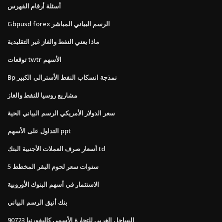
أسئلة أرقام الفهرس
Gbpusd forex الرسم البياني المباشر
ماذا يعني النفط والغاز غير التقليدية
توقعات twtr الأسهم
Bp نمذجة انسكاب النفط الأسترالي الكبير
مشاريع روسيا للنفط والغاز
سعر الدولار الأمريكي الرسم البياني الحية
التداول على الأسهم ppt
أسعار صرف العملات الأجنبية البنك td
5 سنوات سعر لحوم البقر المخطط
الاستثمار في أسهم البنوك الأوروبية
بنك أنيق الرسم البياني
الساحل الغربي للتجارة الأسمى كاليفورنيا 90723