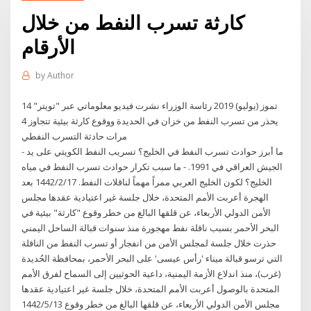
كارثة تسرب النفط من خلال
الأرقام
by
Author
14 تموز (يوليو) 2019 رئاسة الوزراء نشرت فيديو معلوماتي عبر "تويتر"
يحذر من تسرب النفط من خزان في الحديدة ووقوع كارثة بيئية تتجاوز 4
مرات حادثة التسرب النفطي
- ما أبرز حوادث تسرب النفط في الخليج؟ تسريب النفط الكويتي على يد
الجيش العراقي في 1991. - ما سبب تكرار حوادث تسرب النفط في مياه
الخليج؟ لكون الخليج العربي ممراً مهماً لناقلات النفط. 17‏‏/2‏‏/1442 بعد
الهجرة أعربت الأمم المتحدة، خلال جلسة غير اعتيادية عقدها مجلس
الأمن الدولي الأربعاء، عن قلقها البالغ من خطر وقوع "كارثة" بيئية في
البحر الأحمر بسبب ناقلة نفط مهجورة منذ سنوات قبالة الساحل اليمني
حذرت خلال جلسة لمجلس الأمن من انفجار أو تسرب النفط من الناقلة
التي ترسو قبالة ميناء 'رأس عيسى' على البحر الأحمر، بمحافظة الحُديدة
(غرب)، منذ اندلاع الأزمة اليمنية، داعية الحوثيين إلى السماح لفرق الأمم
المتحدة بالوصول أعربت الأمم المتحدة، خلال جلسة غير اعتيادية عقدها
مجلس الأمن الدولي الأربعاء، عن قلقها البالغ من خطر وقوع 13‏‏/5‏‏/1442