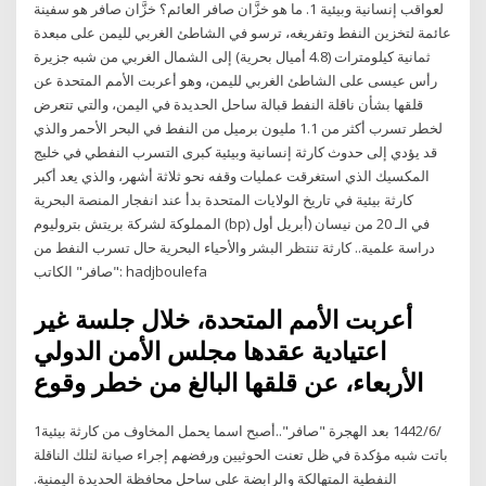
لعواقب إنسانية وبيئية 1. ما هو خزَّان صافر العائم؟ خزَّان صافر هو سفينة
عائمة لتخزين النفط وتفريغه، ترسو في الشاطئ الغربي لليمن على مبعدة
ثمانية كيلومترات (4.8 أميال بحرية) إلى الشمال الغربي من شبه جزيرة
رأس عيسى على الشاطئ الغربي لليمن، وهو أعربت الأمم المتحدة عن
قلقها بشأن ناقلة النفط قبالة ساحل الحديدة في اليمن، والتي تتعرض
لخطر تسرب أكثر من 1.1 مليون برميل من النفط في البحر الأحمر والذي
قد يؤدي إلى حدوث كارثة إنسانية وبيئية كبرى التسرب النفطي في خليج
المكسيك الذي استغرقت عمليات وقفه نحو ثلاثة أشهر، والذي يعد أكبر
كارثة بيئية في تاريخ الولايات المتحدة بدأ عند انفجار المنصة البحرية
المملوكة لشركة بريتش بتروليوم (bp) في الـ 20 من نيسان (أبريل أول
دراسة علمية.. كارثة تنتظر البشر والأحياء البحرية حال تسرب النفط من
"صافر" الكاتب: hadjboulefa
أعربت الأمم المتحدة، خلال جلسة غير
اعتيادية عقدها مجلس الأمن الدولي
الأربعاء، عن قلقها البالغ من خطر وقوع
1‏‏/6‏‏/1442 بعد الهجرة "صافر"..أصبح اسما يحمل المخاوف من كارثة بيئية
باتت شبه مؤكدة في ظل تعنت الحوثيين ورفضهم إجراء صيانة لتلك الناقلة
النفطية المتهالكة والرابضة على ساحل محافظة الحديدة اليمنية.