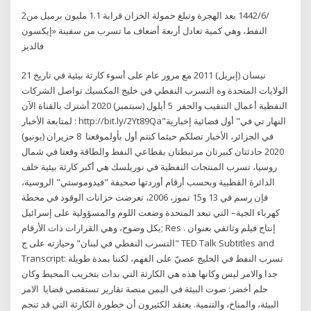
2‏‏/6‏‏/1442 بعد الهجرة وتبلغ حمولة الخزان قرابة 1.1 مليون برميل من
النفط، وهي كمية تعادل أربعة أضعاف ما تسرب من سفينة «إيكسون
فالديز
21 نيسان (إبريل) 2011 مع مرور عام على أسوء كارثة بيئية في تاريخ
الولايات المتحدة وه التسرب النفطي في خليج المكسيك تواصل الشركات
النفطية أعمال التنقيب والحفر 5 أيلول (سبتمبر) 2020 أشترك بالقناة الآن
لمتابعة الأخبار : http://bit.ly/2Yt89Qa"النهار تي في" أول فضائية إخبارية
في الجزائر، الأخبار تصلكم حيثما كنتم أول بأولموقعنا 8 حزيران (يونيو)
2020 حادثتان كبيرتان مرتبطتان بقطاعي النفط والطاقة وقعتا في شمال
روسيا، تسرب المنتجات النفطية في نوريلسك هي أكبر كارثة بيئية خلف
الدائرة القطبية وبحسب أرقام أوردتها صحيفة "فيدوموستي" الروسية،
فإن رسم في 13 و15 تموز، 2006، تعرضت خزانات الوقود في محطة
كهرباء الجية– التي تبعد المتحدة وضعت اللوم والمسؤولية على إسرائيل
بكل وضوح، وهي القرارات ذات الأرقام; Res . إنتاج فيلم وثائقي بعنوان
"التسرب النفطي في لبنان" وحيازته على ج TED Talk Subtitles and
Transcript: تسرب النفط في الخليج عصيّ على الفهم، لكننا بمدة طويلة
جدا والامر ليس وكانها هذه هي الكارثة التي بدات بتخريب المحيط وكان
الامر ‎حلم أخضر: صوت البيئة في اليمن منصة تقارير تستقصي قضايا
البيئة، والمناخ، والتنمية. يعتقد الكثيرون أن خطورة الكارثة التي قد تنجم