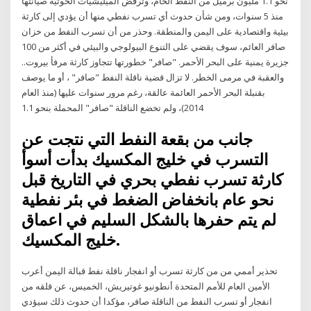
نحو 1.1 مليون برميل من النفط الخام، وترفض الميليشيات الحوثية صيانتها
منذ 5 سنوات، ومن شأن حدوث أي تسرب نفطي منها أن يؤدي إلى كارثة
بيئية واقتصادية على اليمن والمنطقة. وحذر من أن تسرب النفط من خزان
صافر العائم، سوف يقضي على التنوع البيولوجي والبيئي في أكثر من 100
جزيرة يمنية على البحر الأحمر. "صافر" خطورتها تتجاوز كارثة مرفأ بيروت..
والعقبة في مرمى الخطر. لا تزال قضية ناقلة النفط "صافر" ، أو ما يوصف
بقنبلة البحر الأحمر العائمة عالقة، رغم مرور سنوات عليها (منذ العام
2014)، ولم تخضع الناقلة "صافر" المحملة بنحو 1.1
جانب من بقعة النفط التي نتجت عن
التسرب في خليج المكسيك بدأت أسوأ
كارثة تسرب نفطي بحري في التاريخ قبل
نحو عام بانخفاض الضغط في بئر نفطية
لم يتم حفرها بالشكل السليم في اعماق
خليج المكسيك.
تحذير أممي من من كارثة تسرب أو انفجار ناقلة نفط قبالة اليمن أعرب
الأمين العام للأمم المتحدة أنطونيو غوتيريش، الخميس، عن قلقه من
انفجار أو تسرب النفط من الناقلة صافر، مؤكدا أن حدوث ذلك سيؤدي